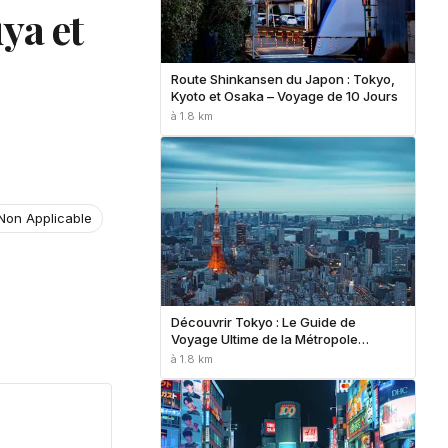
ya et
Route Shinkansen du Japon : Tokyo,
Kyoto et Osaka – Voyage de 10 Jours
à 1.8 km
Non Applicable
Découvrir Tokyo : Le Guide de
Voyage Ultime de la Métropole
Moderne du Japon
à 1.8 km