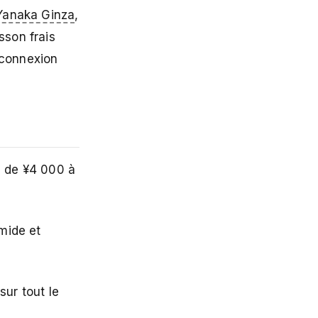
Yanaka Ginza
,
sson frais
 connexion
e de ¥4 000 à
mide et
sur tout le