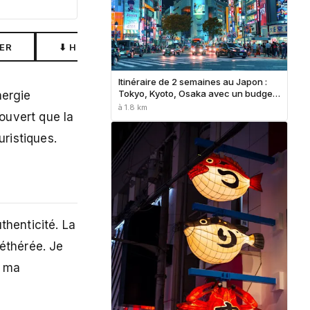
ER
⬇ HORS LIGNE
Itinéraire de 2 semaines au Japon :
Tokyo, Kyoto, Osaka avec un budget
nergie
de 50 $/jour
à 1.8 km
couvert que la
uristiques.
thenticité. La
 éthérée. Je
é ma