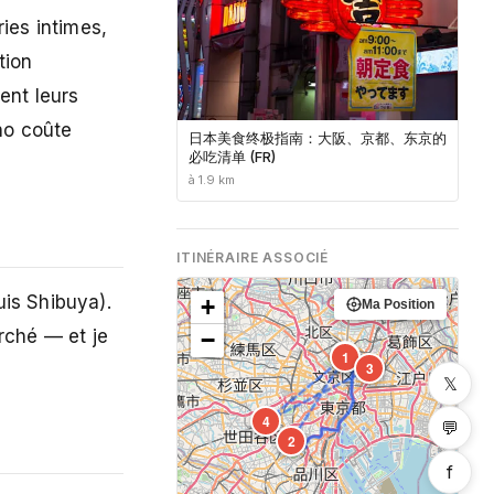
ies intimes,
tion
ent leurs
ino coûte
日本美食终极指南：大阪、京都、东京的
必吃清单 (FR)
à 1.9 km
ITINÉRAIRE ASSOCIÉ
is Shibuya).
+
Ma Position
rché — et je
−
5
1
3
𝕏
4
💬
2
f