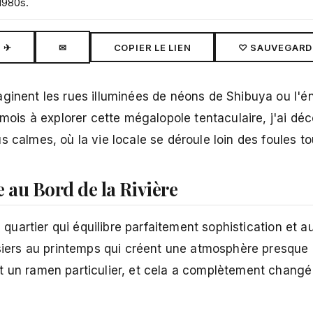
1980s.
✈
✉
COPIER LE LIEN
♡ SAUVEGARD
aginent les rues illuminées de néons de Shibuya ou l'é
 mois à explorer cette mégalopole tentaculaire, j'ai dé
 calmes, où la vie locale se déroule loin des foules to
e au Bord de la Rivière
n quartier qui équilibre parfaitement sophistication et au
isiers au printemps qui créent une atmosphère presque
nt un ramen particulier, et cela a complètement chang