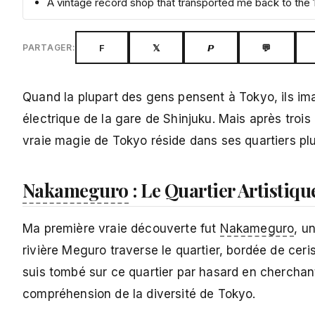
A vintage record shop that transported me back to the 
F
𝕏
𝙋
💬
PARTAGER:
Quand la plupart des gens pensent à Tokyo, ils im
électrique de la gare de Shinjuku. Mais après trois
vraie magie de Tokyo réside dans ses quartiers plus
Nakameguro
: Le Quartier Artistiqu
Ma première vraie découverte fut
Nakameguro
, u
rivière Meguro traverse le quartier, bordée de cer
suis tombé sur ce quartier par hasard en chercha
compréhension de la diversité de Tokyo.