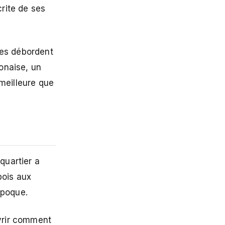
rite de ses
ues débordent
onaise, un
 meilleure que
 quartier a
bois aux
époque.
uvrir comment