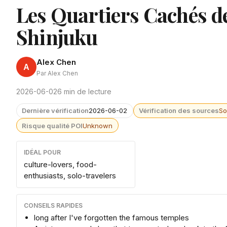
Les Quartiers Cachés de
Shinjuku
Alex Chen
A
Par Alex Chen
2026-06-02
6 min de lecture
Dernière vérification
2026-06-02
Vérification des sources
So
Risque qualité POI
Unknown
IDÉAL POUR
culture-lovers, food-
enthusiasts, solo-travelers
CONSEILS RAPIDES
long after I've forgotten the famous temples