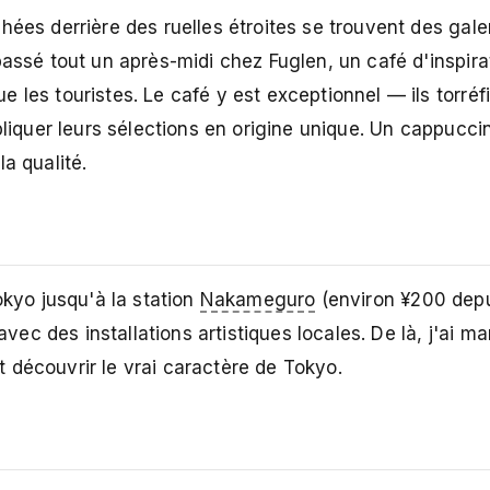
ées derrière des ruelles étroites se trouvent des galer
passé tout un après-midi chez Fuglen, un café d'inspira
les touristes. Le café y est exceptionnel — ils torréfi
pliquer leurs sélections en origine unique. Un cappucc
a qualité.
okyo jusqu'à la station
Nakameguro
(environ ¥200 depu
c des installations artistiques locales. De là, j'ai ma
 découvrir le vrai caractère de Tokyo.