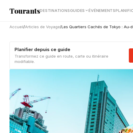
Aller au contenu principal
Tourants
DESTINATIONS
GUIDES
ÉVÉNEMENTS
PLANIFI
Accueil
/
Articles de Voyage
/
Les Quartiers Cachés de Tokyo : Au-d
Planifier depuis ce guide
Transformez ce guide en route, carte ou itinéraire
modifiable.