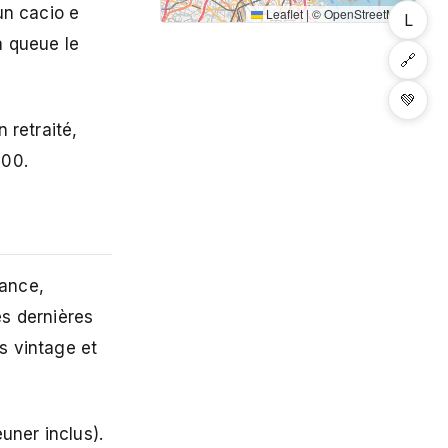
 un cacio e
Leaflet
|
©
OpenStreetMap
L
a queue le
🔗
💚
 retraité,
500.
sance,
s dernières
s vintage et
uner inclus).