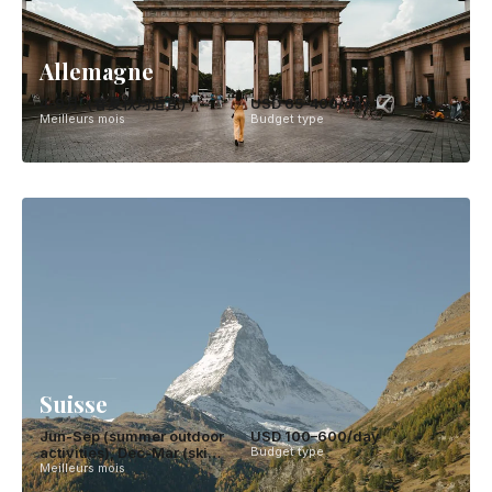
Allemagne
4-9月（春夏秋均适宜）
USD 65–400/day
Meilleurs mois
Budget type
Suisse
Jun-Sep (summer outdoor
USD 100–600/day
Budget type
activities), Dec-Mar (ski
Meilleurs mois
season)