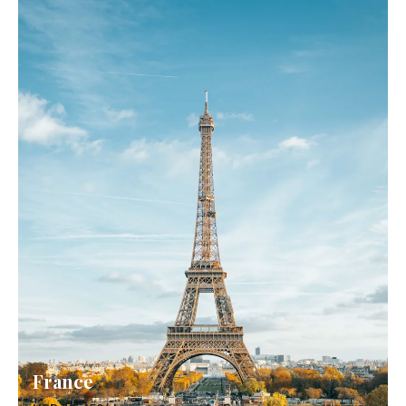
France