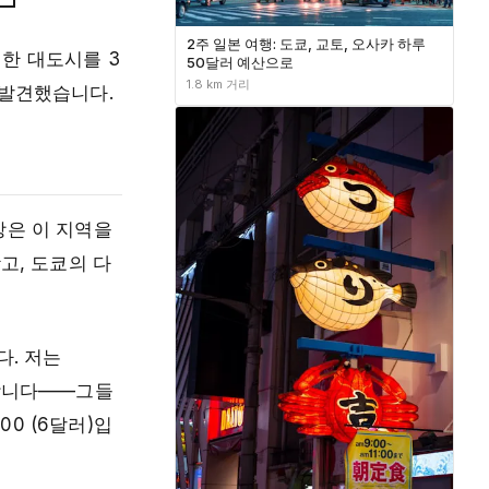
2주 일본 여행: 도쿄, 교토, 오사카 하루
한 대도시를 3
50달러 예산으로
1.8 km 거리
 발견했습니다.
강은 이 지역을
고, 도쿄의 다
다. 저는
월합니다——그들
0 (6달러)입