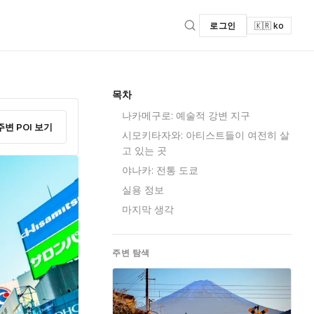
로그인
🇰🇷 ko
목차
나카메구로: 예술적 강변 지구
주변 POI 보기
시모키타자와: 아티스트들이 여전히 살
고 있는 곳
야나카: 전통 도쿄
실용 정보
마지막 생각
주변 탐색