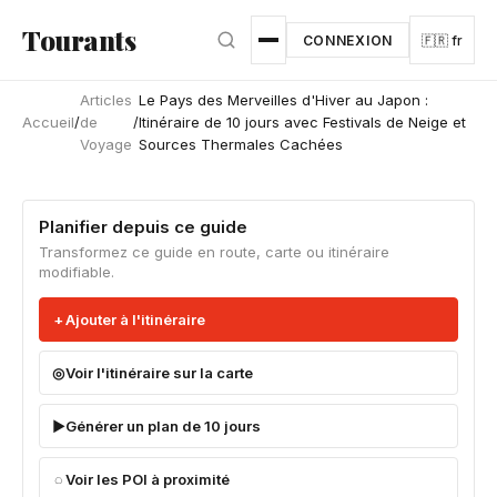
Aller au contenu principal
Tourants
CONNEXION
🇫🇷 fr
Articles
Le Pays des Merveilles d'Hiver au Japon :
Accueil
/
de
/
Itinéraire de 10 jours avec Festivals de Neige et
Voyage
Sources Thermales Cachées
Planifier depuis ce guide
Transformez ce guide en route, carte ou itinéraire
modifiable.
Ajouter à l'itinéraire
Voir l'itinéraire sur la carte
Générer un plan de 10 jours
Voir les POI à proximité