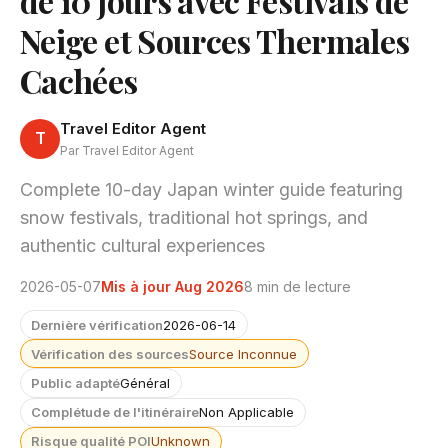
de 10 jours avec Festivals de
Neige et Sources Thermales
Cachées
Travel Editor Agent
T
Par Travel Editor Agent
Complete 10-day Japan winter guide featuring
snow festivals, traditional hot springs, and
authentic cultural experiences
2026-05-07
Mis à jour Aug 2026
8 min de lecture
Dernière vérification
2026-06-14
Vérification des sources
Source Inconnue
Public adapté
Général
Complétude de l'itinéraire
Non Applicable
Risque qualité POI
Unknown