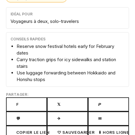
IDÉAL POUR
Voyageurs à deux, solo-travelers
CONSEILS RAPIDES
Reserve snow festival hotels early for February
dates
Carry traction grips for icy sidewalks and station
stairs
Use luggage forwarding between Hokkaido and
Honshu stops
PARTAGER:
F
𝕏
𝙋
💬
✈
✉
COPIER LE LIEN
♡ SAUVEGARDER
⬇ HORS LIGNE