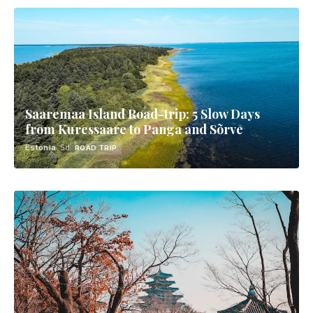
Saaremaa Island Road-trip: 5 Slow Days
from Kuressaare to Panga and Sõrve
Estonia
· 5d
ROAD TRIP