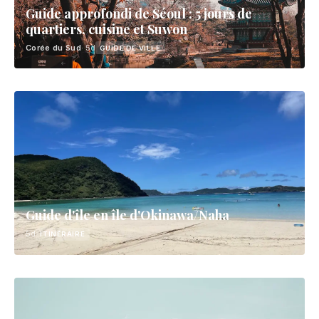
Guide approfondi de Séoul : 5 jours de
quartiers, cuisine et Suwon
Corée du Sud
· 5d
GUIDE DE VILLE
Guide d'île en île d'Okinawa/Naha
5d
ITINÉRAIRE