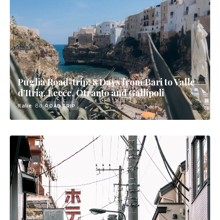
Puglia Road-trip: 8 Days from Bari to Valle
d’Itria, Lecce, Otranto and Gallipoli
Italie
· 8d
ROAD TRIP