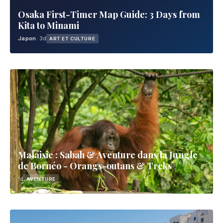
Osaka First-Timer Map Guide: 3 Days from
Kita to Minami
Japon
· 3d
ART ET CULTURE
Malaisie : Sabah & Aventure dans la Jungle
de Bornéo - Orangs-outans & Treks
1d
AVENTURE