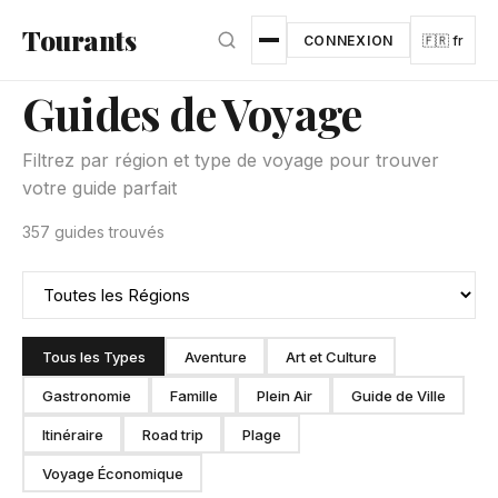
Aller au contenu principal
Tourants
CONNEXION
🇫🇷 fr
Guides de Voyage
Filtrez par région et type de voyage pour trouver
votre guide parfait
357 guides trouvés
Tous les Types
Aventure
Art et Culture
Gastronomie
Famille
Plein Air
Guide de Ville
Itinéraire
Road trip
Plage
Voyage Économique