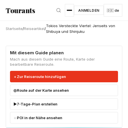
Zum Hauptinhalt springen
Tourants
ANMELDEN
🇩🇪 de
Tokios Versteckte Viertel: Jenseits von
Startseite
/
Reiseartikel
/
Shibuya und Shinjuku
Mit diesem Guide planen
Mach aus diesem Guide eine Route, Karte oder
bearbeitbare Reiseroute.
Zur Reiseroute hinzufügen
Route auf der Karte ansehen
7-Tage-Plan erstellen
POI in der Nähe ansehen