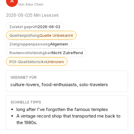
A
Von Alex Chen
2026-06-02
5 Min Lesezeit
Zuletzt geprüft
2026-06-02
Quellenprüfung
Quelle Unbekannt
Zielgruppenpassung
Allgemein
Routenvollständigkeit
Nicht Zutreffend
POI-Qualitätsrisiko
Unknown
GEEIGNET FÜR
culture-lovers, food-enthusiasts, solo-travelers
SCHNELLE TIPPS
long after I've forgotten the famous temples
A vintage record shop that transported me back to
the 1980s.