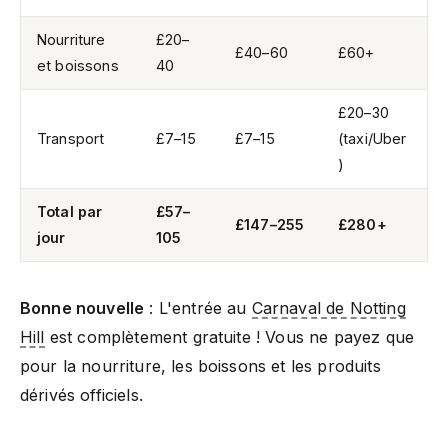
Nourriture
£20–
£40–60
£60+
et boissons
40
£20–30
Transport
£7–15
£7–15
(taxi/Uber
)
Total par
£57–
£147–255
£280+
jour
105
Bonne nouvelle
: L'entrée au
Carnaval de Notting
Hill
est complètement gratuite ! Vous ne payez que
pour la nourriture, les boissons et les produits
dérivés officiels.