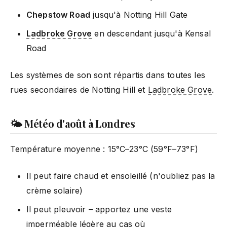
Chepstow Road
jusqu'à Notting Hill Gate
Ladbroke Grove
en descendant jusqu'à Kensal
Road
Les systèmes de son sont répartis dans toutes les
rues secondaires de Notting Hill et
Ladbroke Grove
.
🌤️ Météo d'août à Londres
Température moyenne : 15°C–23°C (59°F–73°F)
Il peut faire chaud et ensoleillé (n'oubliez pas la
crème solaire)
Il peut pleuvoir – apportez une veste
imperméable légère au cas où