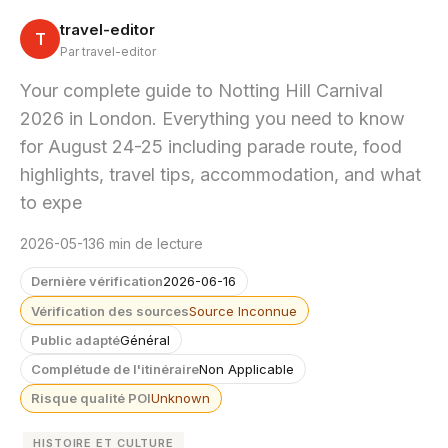
travel-editor
T
Par travel-editor
Your complete guide to Notting Hill Carnival
2026 in London. Everything you need to know
for August 24-25 including parade route, food
highlights, travel tips, accommodation, and what
to expe
2026-05-13
6 min de lecture
Dernière vérification
2026-06-16
Vérification des sources
Source Inconnue
Public adapté
Général
Complétude de l'itinéraire
Non Applicable
Risque qualité POI
Unknown
HISTOIRE ET CULTURE