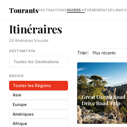
Aller au contenu principal
Tourants
DESTINATIONS
GUIDES
ÉVÉNEMENTS
PLANIFI
Itinéraires
24 itinéraires trouvés
DESTINATION
Trier:
RÉGION
Toutes les Régions
Asie
Great Ocean Road 
Drive Road Trip
Europe
2 jours
Amériques
AUSTRALIE
Afrique