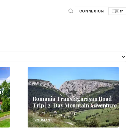
CONNEXION
🇫🇷 fr
ay
Romania Transfăgărășan Road
Trip | 2-Day Mountain Adventure
2 jours
ROUMANIE