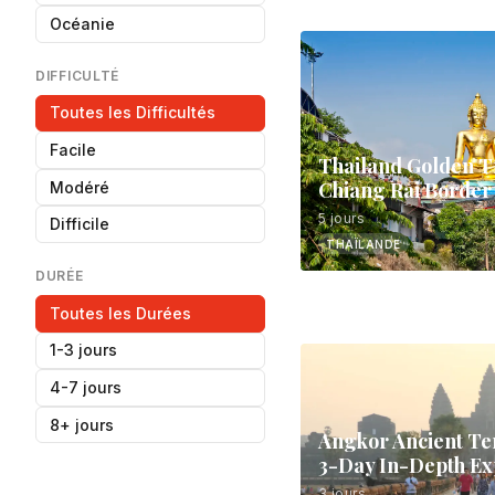
Océanie
DIFFICULTÉ
Toutes les Difficultés
Facile
Thailand Golden T
Chiang Rai Border
Modéré
5 jours
Difficile
THAÏLANDE
DURÉE
Toutes les Durées
1-3 jours
4-7 jours
8+ jours
Angkor Ancient T
3-Day In-Depth Ex
3 jours