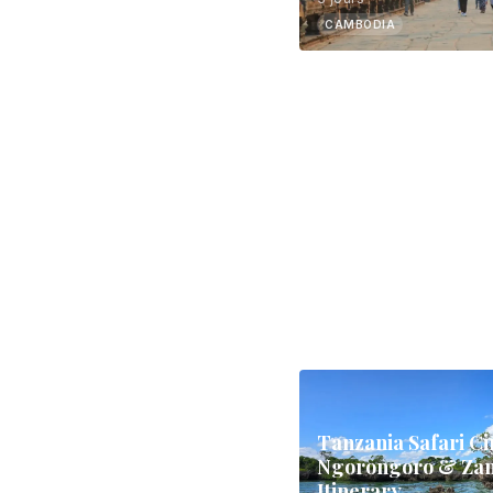
CAMBODIA
Tanzania Safari Cir
Ngorongoro & Zan
Itinerary