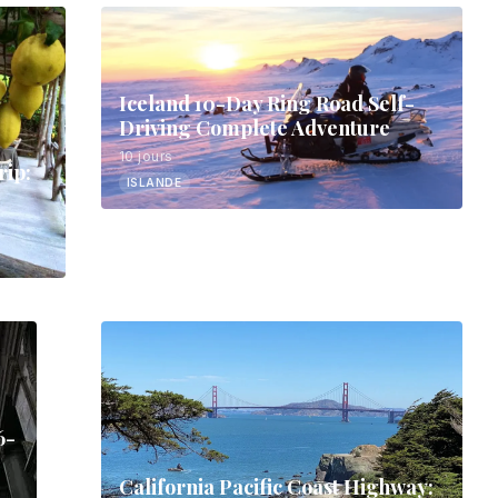
Iceland 10-Day Ring Road Self-
Driving Complete Adventure
10 jours
rip:
ISLANDE
6-
California Pacific Coast Highway: