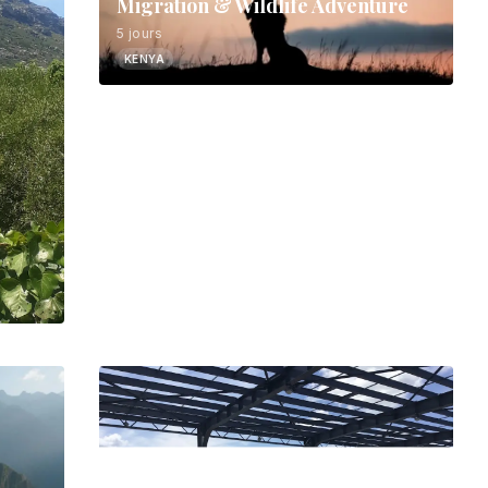
Migration & Wildlife Adventure
5 jours
KENYA
e
New York/New Jersey World Cup
2026: 7-Day NYC Fan Itinerary