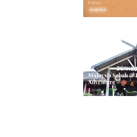
9 jours
NAMIBIA
Malaysia Sabah & 
Adventure
7 jours
MALAISIE