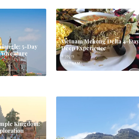
Vietnam Mekong Delta 4-Da
riangle: 5-Day
Deep Experience
 Adventure
4 jours
VIETNAM
emple Kingdom:
ploration