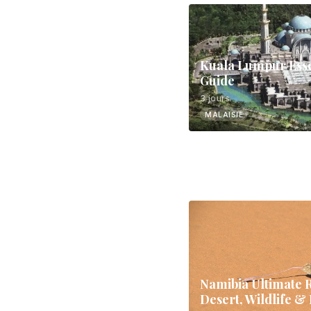
Kuala Lumpur Esse
Guide
3 jours
MALAISIE
Namibia Ultimate 
Desert, Wildlife 