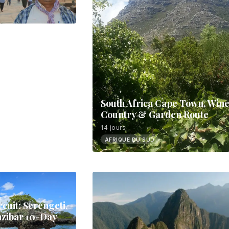
South Africa Cape Town, Win
Country & Garden Route
14 jours
AFRIQUE DU SUD
cuit: Serengeti,
zibar 10-Day