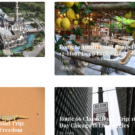
ntial 3-Day
Rome to Amalfi Coast Road-T
12-Hour Deep Exploration
1 jour
ITALIE
Route 66 Classic Road-Trip: 1
Road Trip:
Day Chicago to Los Angeles
& Freedom
16 jours