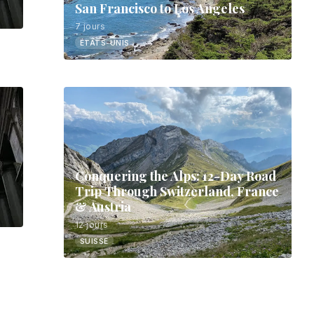
San Francisco to Los Angeles
7 jours
ÉTATS-UNIS
Conquering the Alps: 12-Day Road
Trip Through Switzerland, France
& Austria
12 jours
SUISSE