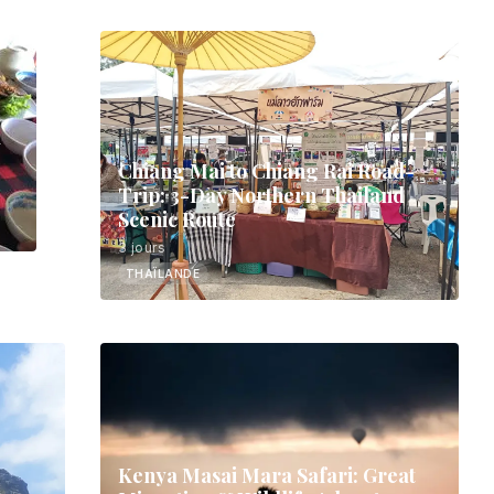
y
Chiang Mai to Chiang Rai Road-
Trip: 3-Day Northern Thailand
Scenic Route
3 jours
THAÏLANDE
Kenya Masai Mara Safari: Great