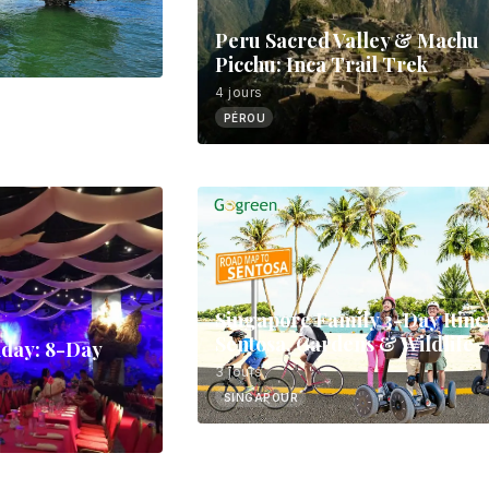
Peru Sacred Valley & Machu
Picchu: Inca Trail Trek
4 jours
PÉROU
Singapore Family 3-Day Itine
Sentosa, Gardens & Wildlife
iday: 8-Day
3 jours
SINGAPOUR