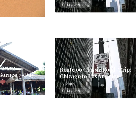
ÉTATS-UNIS
Borneo 7-Day
Route 66 Classic Road-Trip:
Chicago to Los Angeles
16 jours
ÉTATS-UNIS