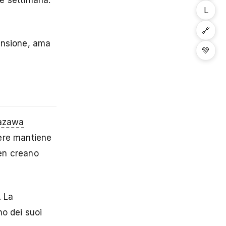
ne settimana.
L
🔗
pensione, ama
💚
azawa
iere mantiene
men creano
. La
no dei suoi