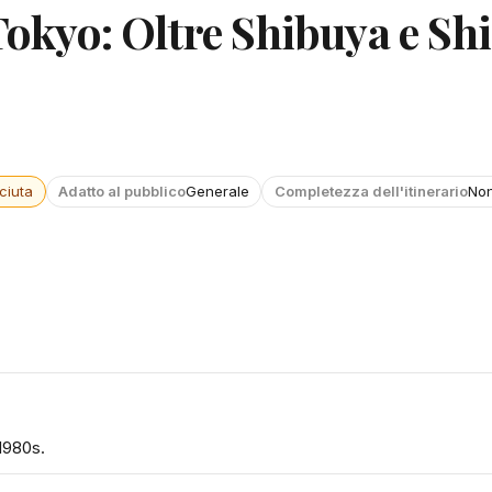
 Tokyo: Oltre Shibuya e Sh
ciuta
Adatto al pubblico
Generale
Completezza dell'itinerario
Non
1980s.