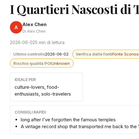
I Quartieri Nascosti di
Alex Chen
A
Di Alex Chen
2026-06-02
5 min di lettura
Ultimo controllo
2026-06-02
Verifica delle fonti
Fonte Sconos
Rischio qualità POI
Unknown
IDEALE PER
culture-lovers, food-
enthusiasts, solo-travelers
CONSIGLI RAPIDI
long after I've forgotten the famous temples
A vintage record shop that transported me back to the 