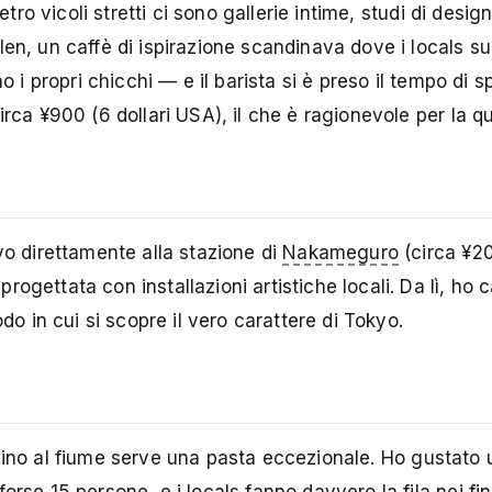
etro vicoli stretti ci sono gallerie intime, studi di design
len, un caffè di ispirazione scandinava dove i locals s
o i propri chicchi — e il barista si è preso il tempo di s
rca ¥900 (6 dollari USA), il che è ragionevole per la qu
yo direttamente alla stazione di
Nakameguro
(circa ¥2
rogettata con installazioni artistiche locali. Da lì, h
do in cui si scopre il vero carattere di Tokyo.
icino al fiume serve una pasta eccezionale. Ho gustato