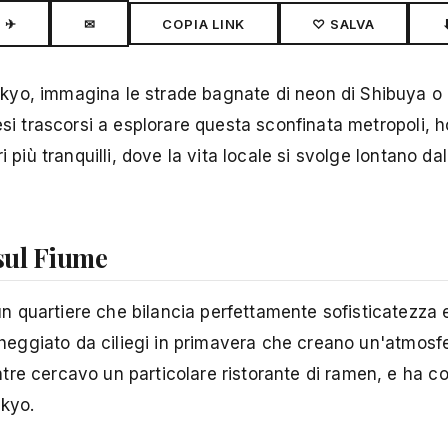
✈
✉
COPIA LINK
♡ SALVA
kyo, immagina le strade bagnate di neon di Shibuya o 
esi trascorsi a esplorare questa sconfinata metropoli, 
 più tranquilli, dove la vita locale si svolge lontano dall
 sul Fiume
un quartiere che bilancia perfettamente sofisticatezza e
ncheggiato da ciliegi in primavera che creano un'atmosf
tre cercavo un particolare ristorante di ramen, e ha 
okyo.