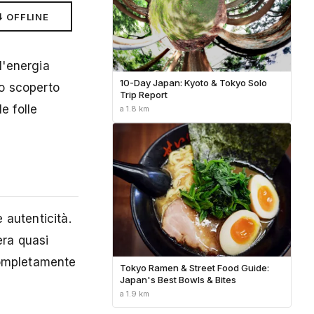
⬇ OFFLINE
l'energia
10-Day Japan: Kyoto & Tokyo Solo
ho scoperto
Trip Report
e folle
a 1.8 km
 autenticità.
era quasi
completamente
Tokyo Ramen & Street Food Guide:
Japan's Best Bowls & Bites
a 1.9 km