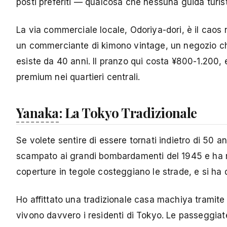
posti preferiti — qualcosa che nessuna guida turist
La via commerciale locale, Odoriya-dori, è il caos n
un commerciante di kimono vintage, un negozio ch
esiste da 40 anni. Il pranzo qui costa ¥800-1.200, e
premium nei quartieri centrali.
Yanaka
: La Tokyo Tradizionale
Se volete sentire di essere tornati indietro di 50 a
scampato ai grandi bombardamenti del 1945 e ha ma
coperture in tegole costeggiano le strade, e si ha 
Ho affittato una tradizionale casa machiya tramite
vivono davvero i residenti di Tokyo. Le passeggia