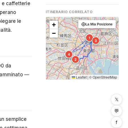
 e caffetterie
uperano
ITINERARIO CORRELATO
piegare le
+
La Mia Posizione
alità.
−
5
1
3
4
2
00 da
o camminato —
Leaflet
|
©
OpenStreetMap
𝕏
💬
 un semplice
f