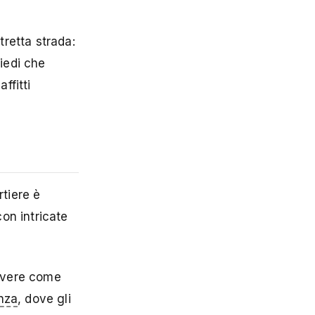
tretta strada:
iedi che
ffitti
tiere è
on intricate
vivere come
nza
, dove gli