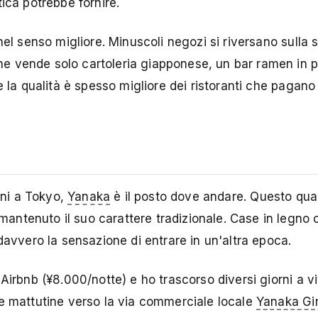
ica potrebbe fornire.
el senso migliore. Minuscoli negozi si riversano sulla s
e vende solo cartoleria giapponese, un bar ramen in p
 la qualità è spesso migliore dei ristoranti che pagano a
nni a Tokyo,
Yanaka
è il posto dove andare. Questo quar
ntenuto il suo carattere tradizionale. Case in legno c
davvero la sensazione di entrare in un'altra epoca.
 Airbnb (¥8.000/notte) e ho trascorso diversi giorni a 
te mattutine verso la via commerciale locale
Yanaka Gi