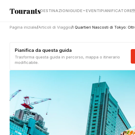
Vai al contenuto principale
Tourants
DESTINAZIONI
GUIDE
EVENTI
PIANIFICATORE

Pagina iniziale
/
Articoli di Viaggio
/
I Quartieri Nascosti di Tokyo: Ol
Pianifica da questa guida
Trasforma questa guida in percorso, mappa o itinerario
modificabile.