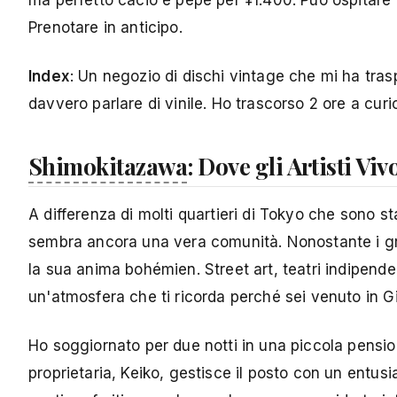
ma perfetto cacio e pepe per ¥1.400. Può ospitare f
Prenotare in anticipo.
Index
: Un negozio di dischi vintage che mi ha trasp
davvero parlare di vinile. Ho trascorso 2 ore a cu
Shimokitazawa
: Dove gli Artisti Vi
A differenza di molti quartieri di Tokyo che sono sta
sembra ancora una vera comunità. Nonostante i grand
la sua anima bohémien. Street art, teatri indipende
un'atmosfera che ti ricorda perché sei venuto in 
Ho soggiornato per due notti in una piccola pensio
proprietaria, Keiko, gestisce il posto con un entu