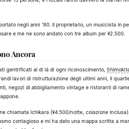
orse 15 persone, e i locals fanno davvero la fila nei fi
ortato negli anni '80. Il proprietario, un musicista in 
riosare e me ne sono andato con tre album per ¥2.500.
vono Ancora
ti gentrificati al di là di ogni riconoscimento,
Shimokit
i lavori di ristrutturazione degli ultimi anni, il quart
nti, negozi di abbigliamento vintage e ristoranti di ra
Giappone.
ne chiamata Ichikara (¥4.500/notte, colazione inclusa)
siasmo contagioso e mi ha dato una mappa scritta a ma