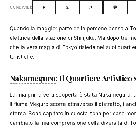
F
𝕏
𝙋
💬
CONDIVIDI:
Quando la maggior parte delle persone pensa a To
elettrica della stazione di Shinjuku. Ma dopo tre m
che la vera magia di Tokyo risiede nei suoi quartieri
turistiche.
Nakameguro
: Il Quartiere Artistico
La mia prima vera scoperta è stata
Nakameguro
, 
Il fiume Meguro scorre attraverso il distretto, fia
eterea. Sono capitato in questa zona per caso men
cambiato la mia comprensione della diversità di T