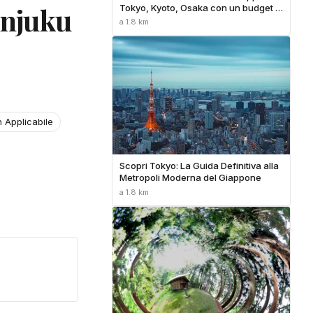
injuku
Tokyo, Kyoto, Osaka con un budget di
/giorno
a 1.8 km
 Applicabile
Scopri Tokyo: La Guida Definitiva alla
Metropoli Moderna del Giappone
a 1.8 km