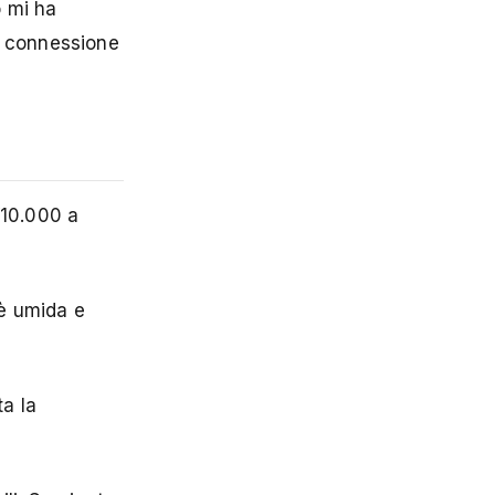
o mi ha
a connessione
¥10.000 a
 è umida e
ta la