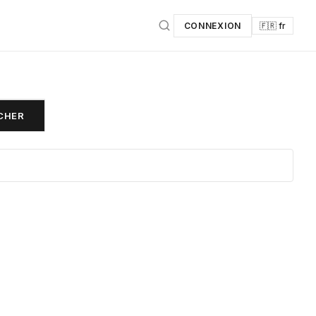
CONNEXION
🇫🇷 fr
CHER