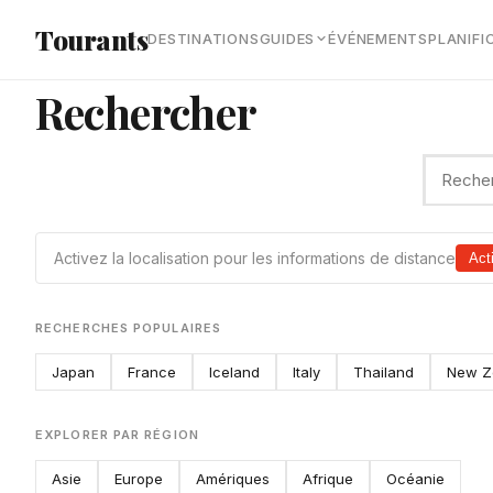
Aller au contenu principal
Tourants
DESTINATIONS
GUIDES
ÉVÉNEMENTS
PLANIFI
Rechercher
Activez la localisation pour les informations de distance
Acti
RECHERCHES POPULAIRES
Japan
France
Iceland
Italy
Thailand
New Z
EXPLORER PAR RÉGION
Asie
Europe
Amériques
Afrique
Océanie