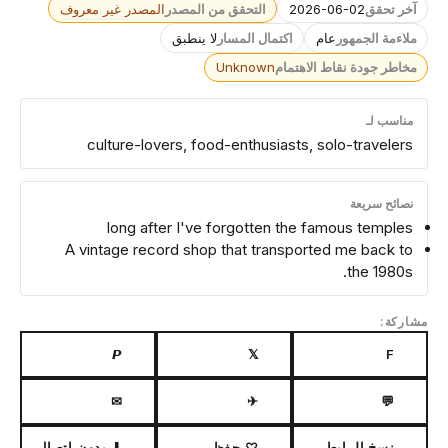
آخر تحقق
2026-06-02
التحقق من المصدر
المصدر غير معروف
ملاءمة الجمهور
عام
اكتمال المسار
لا ينطبق
مخاطر جودة نقاط الاهتمام
Unknown
مناسب لـ
culture-lovers, food-enthusiasts, solo-travelers
نصائح سريعة
long after I've forgotten the famous temples
A vintage record shop that transported me back to
the 1980s.
مشاركة:
𝙋
𝕏
F
✉
✈
💬
نسخ الرابط
♡ حفظ
⬇ بدون اتصال