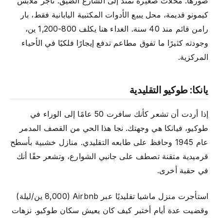
صورها. محلات صغيرة تمتد إلى الشارع الضيق: تاجر ملابس
كيمونو قديمة، محل يبيع الأدوات المكتبية اليابانية فقط، بار
رامن قائم منذ 40 سنة. الغداء هنا يكلف 800-1,200 ين،
وجودته كثيرًا ما تفوق مطاعم تدفع إيجارًا فلكيًا في الأحياء
المركزية.
يانكا: طوكيو التقليدية
إذا أردت أن تشعر كأنك سافرت 50 عامًا إلى الوراء في
طوكيو، فيانكا هي وجهتك. نجا هذا الحي من القصف المدمر
عام 1945 وحافظ على طابعه التقليدي. منازل خشبية بأسطح
قرميدية متقنة تصطف على جانبي الشوارع، وتشعر حقًا أنك
في حقبة أخرى.
استأجرت منزل ماشيا تقليديًا عبر Airbnb (8,000 ين/ليلة)
وقضيت عدة أيام أختبر كيف كان يعيش سكان طوكيو. نزهات