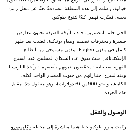
خيالية. وصلت إلى هذه المنطقة مصادفةً بحثًا عن محل رامن
بعينه، فغيّرت فهمي كليًا لتنوع طوكيو.
الحي حلم المصورين. خلف الأزقة الضيقة تختبئ معارض
صغيرة ومحترفات تصميم ومقاهٍ بوتيكية. قضيت بعد ظهر
كامل في مقهى Fuglen، مقهى مستوحى من الطابع
الإسكندنافي حيث يفوق عدد السكان المحليين عدد السياح.
القهوة استثنائية - يحمّصون حبوبهم بأنفسهم - وأخذ الباريستا
وقته لشرح اختياراتهم من حبوب المصدر الواحد. يُكلف
الكابتشينو نحو 900 ين (6 دولارات)، وهو معقول جدًا مقابل
هذه الجودة.
الوصول والتنقل
ركبت مترو طوكيو خط هيبيا مباشرةً إلى محطة
ناكاميغورو