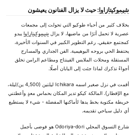
شيموكيتازاوا
: حيث لا يزال الفنانون يعيشون
بخلاف كثير من أحياء طوكيو التي تحولت إلى مجمعات
عصرية لا تحمل أثرًا من ماضيها، لا يزال
شيموكيتازاوا
يبدو
كمجتمع حقيقي. رغم التطوير الكبير في السنوات الأخيرة،
يحتفظ الحي بروحه البوهيمية. الفن الجداري والمسارح
المستقلة ومحلات الملابس الفينتاج ومطاعم الرامن تخلق
أجواءً تذكرك لماذا جئت إلى اليابان أصلًا.
أقمت في نزل صغير اسمه Ichikara ليلتين (4,500 ين/ليلة،
مع الإفطار). المالكة كيكو تدير المكان بحماس معدٍ وأعطتني
خريطة مكتوبة بخط يدها لأماكنها المفضلة - شيء لا يستطيع
أي دليل سياحي تقديمه.
شارع التسوق المحلي Odoriya-dori هو فوضى بأجمل