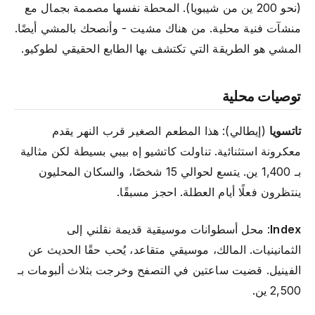
(نحو 200 ين من شيبويا). المحطة نفسها مصممة بجمال مع
منشآت فنية محلية. من هناك مشيت - وأنصحك بالمشي أيضًا.
المشي هو الطريقة التي تكتشف بها الطابع الحقيقي لطوكيو.
توصيات محلية
تاتسويا
(إيطالي): هذا المطعم الصغير قرب النهر يقدم
معكرونة استثنائية. تناولت كاتشيو إه بيبي بسيطة لكن مثالية
بـ 1,400 ين. يتسع لحوالي 15 شخصًا، والسكان المحليون
ينتظرون فعلًا أيام العطلة. احجز مسبقًا.
Index
: محل أسطوانات موسيقية قديمة نقلني إلى
الثمانينيات. المالك، موسيقي متقاعد، يُحب حقًا الحديث عن
الفينيل. قضيت ساعتين في التصفح وخرجت بثلاث ألبومات بـ
2,500 ين.