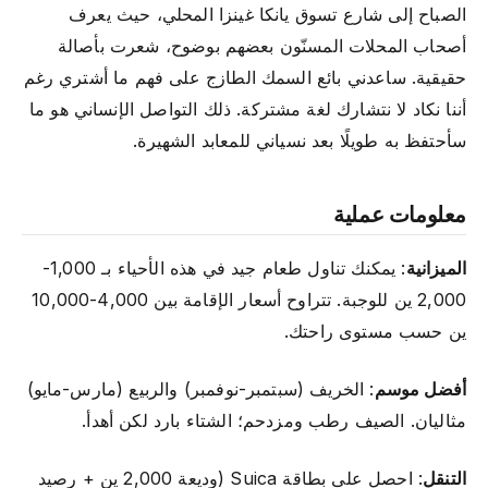
الصباح إلى شارع تسوق يانكا غينزا المحلي، حيث يعرف
أصحاب المحلات المسنّون بعضهم بوضوح، شعرت بأصالة
حقيقية. ساعدني بائع السمك الطازج على فهم ما أشتري رغم
أننا نكاد لا نتشارك لغة مشتركة. ذلك التواصل الإنساني هو ما
سأحتفظ به طويلًا بعد نسياني للمعابد الشهيرة.
معلومات عملية
الميزانية
: يمكنك تناول طعام جيد في هذه الأحياء بـ 1,000-
2,000 ين للوجبة. تتراوح أسعار الإقامة بين 4,000-10,000
ين حسب مستوى راحتك.
أفضل موسم
: الخريف (سبتمبر-نوفمبر) والربيع (مارس-مايو)
مثاليان. الصيف رطب ومزدحم؛ الشتاء بارد لكن أهدأ.
التنقل
: احصل على بطاقة Suica (وديعة 2,000 ين + رصيد