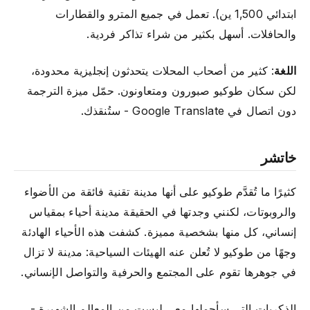
ابتدائي 1,500 ين). تعمل في جميع المترو والقطارات
والحافلات. أسهل بكثير من شراء تذاكر فردية.
اللغة
: كثير من أصحاب المحلات يتحدثون إنجليزية محدودة،
لكن سكان طوكيو صبورون ومتعاونون. حمّل ميزة الترجمة
دون اتصال في Google Translate - ستُنقذك.
خاتشر
كثيرًا ما تُقدَّم طوكيو على أنها مدينة تقنية فائقة من الأضواء
والروبوتات، لكنني وجدتها في الحقيقة مدينة أحياء بمقياس
إنساني، كل منها بشخصية مميزة. كشفت هذه الأحياء الهادئة
وجهًا من طوكيو لا تُعلن عنه الهيئات السياحية: مدينة لا تزال
في جوهرها تقوم على المجتمع والحرفية والتواصل الإنساني.
الذكريات التي سأحملها معي ليست من المعالم الشهيرة -