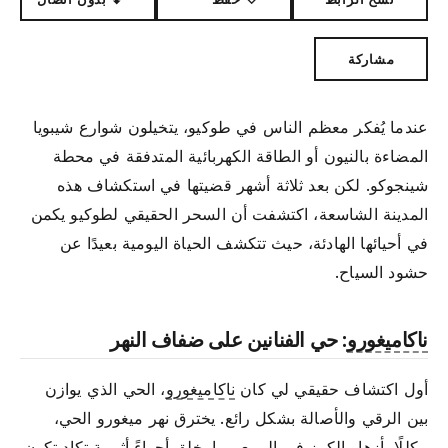
مشاركة
عندما يُفكر معظم الناس في طوكيو، يتخيلون شوارع شيبويا
المضاءة بالنيون أو الطاقة الكهربائية المتدفقة في محطة
شينجوكو. لكن بعد ثلاثة أشهر قضيتها في استكشاف هذه
المدينة الشاسعة، اكتشفت أن السحر الحقيقي لطوكيو يكمن
في أحيائها الهادئة، حيث تتكشف الحياة اليومية بعيدًا عن
حشود السياح.
ناكاميغورو
: حي الفنانين على ضفاف النهر
أول اكتشاف حقيقي لي كان
ناكاميغورو
، الحي الذي يوازن
بين الرقي والأصالة بشكل رائع. يخترق نهر ميغورو الحي،
مكللًا بأزهار الكرز في الربيع مما يخلق أجواءً أثيرية تكاد تكون