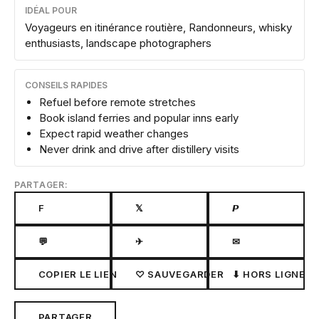
IDÉAL POUR
Voyageurs en itinérance routière, Randonneurs, whisky
enthusiasts, landscape photographers
CONSEILS RAPIDES
Refuel before remote stretches
Book island ferries and popular inns early
Expect rapid weather changes
Never drink and drive after distillery visits
PARTAGER:
F
𝕏
𝙋
💬
✈
✉
COPIER LE LIEN
♡ SAUVEGARDER
⬇ HORS LIGNE
PARTAGER