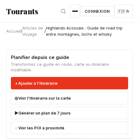
Aller au contenu principal
Tourants
CONNEXION
🇫🇷 fr
Articles de
Highlands écossais : Guide de road trip
Accueil
/
/
Voyage
entre montagnes, lochs et whisky
Planifier depuis ce guide
Transformez ce guide en route, carte ou itinéraire
modifiable.
Ajouter à l'itinéraire
Voir l'itinéraire sur la carte
Générer un plan de 7 jours
Voir les POI à proximité