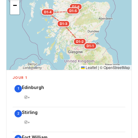
−
D1-6
D1-5
D1-4
D1-3
D1-2
D1-1
Leaflet
|
©
OpenStreetMap
JOUR 1
Edinburgh
1
🧭
▾
Stirling
2
🧭
▾
Fort William