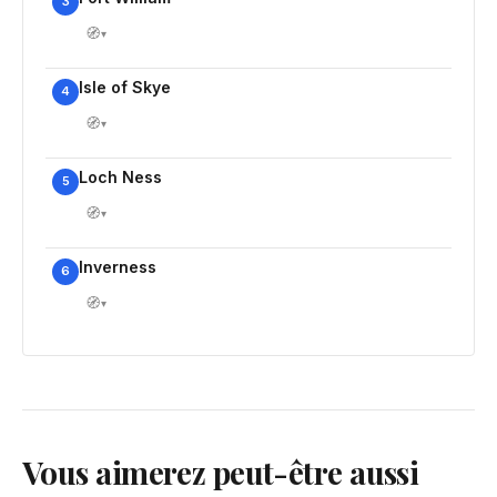
3
🧭
▾
Isle of Skye
4
🧭
▾
Loch Ness
5
🧭
▾
Inverness
6
🧭
▾
Vous aimerez peut-être aussi