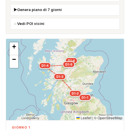
Genera piano di 7 giorni
Vedi POI vicini
+
−
D1-6
D1-5
D1-4
D1-3
D1-2
D1-1
Leaflet
|
©
OpenStreetMap
GIORNO 1