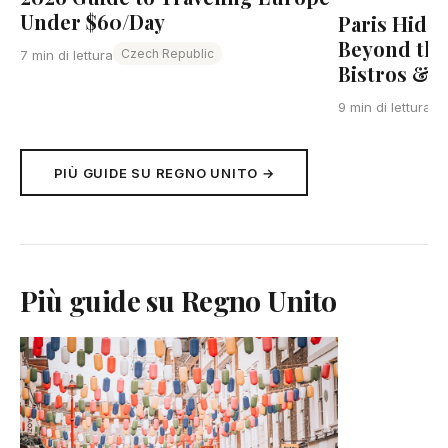
Under $60/Day
Paris Hidd
Beyond the
Czech Republic
7 min di lettura
Bistros & L
F
9 min di lettura
PIÙ GUIDE SU REGNO UNITO →
Più guide su Regno Unito