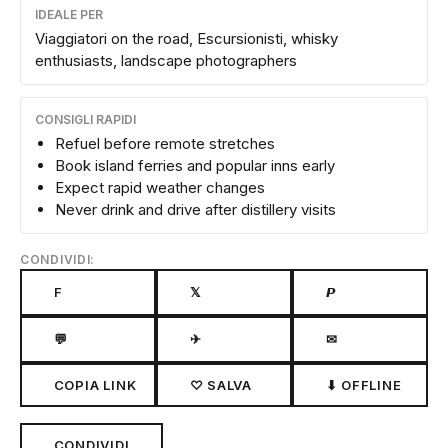
IDEALE PER
Viaggiatori on the road, Escursionisti, whisky
enthusiasts, landscape photographers
CONSIGLI RAPIDI
Refuel before remote stretches
Book island ferries and popular inns early
Expect rapid weather changes
Never drink and drive after distillery visits
CONDIVIDI:
F
𝕏
𝙋
💬
✈
✉
COPIA LINK
♡ SALVA
⬇ OFFLINE
CONDIVIDI