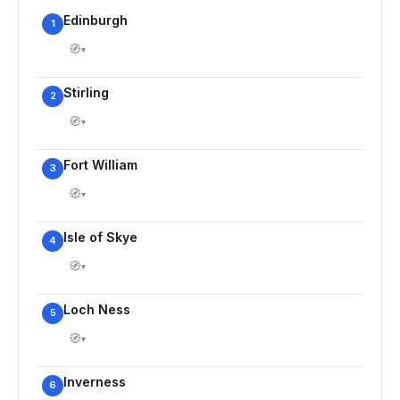
Edinburgh
1
🧭
▾
Stirling
2
🧭
▾
Fort William
3
🧭
▾
Isle of Skye
4
🧭
▾
Loch Ness
5
🧭
▾
Inverness
6