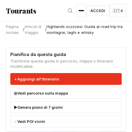
Vai al contenuto principale
Tourants
ACCEDI
🇮🇹 it
Pagina
Articoli di
Highlands scozzesi: Guida al road trip tra
/
/
iniziale
Viaggio
montagne, laghi e whisky
Pianifica da questa guida
Trasforma questa guida in percorso, mappa o itinerario
modificabile.
Aggiungi all'itinerario
Vedi percorso sulla mappa
Genera piano di 7 giorni
Vedi POI vicini