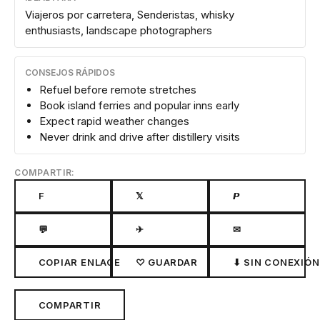
Viajeros por carretera, Senderistas, whisky
enthusiasts, landscape photographers
CONSEJOS RÁPIDOS
Refuel before remote stretches
Book island ferries and popular inns early
Expect rapid weather changes
Never drink and drive after distillery visits
COMPARTIR:
F
𝕏
𝙋
💬
✈
✉
COPIAR ENLACE
♡ GUARDAR
⬇ SIN CONEXIÓN
COMPARTIR