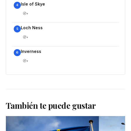
Isle of Skye
4
🧭
▾
Loch Ness
5
🧭
▾
Inverness
6
🧭
▾
También te puede gustar