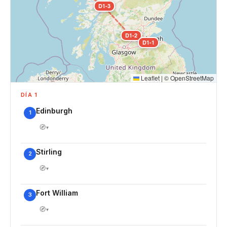
D1-3
D1-2
D1-1
Leaflet
|
©
OpenStreetMap
DÍA 1
Edinburgh
1
🧭
▾
Stirling
2
🧭
▾
Fort William
3
🧭
▾