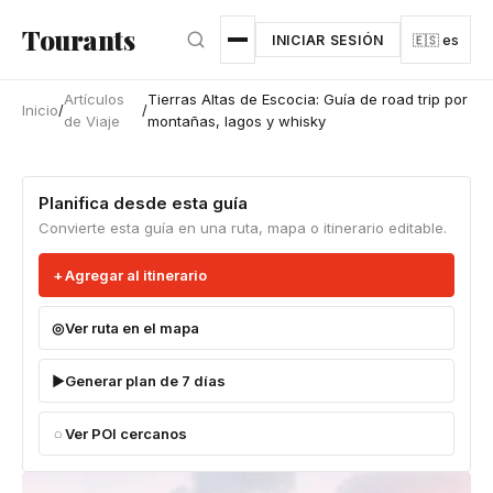
Ir al contenido principal
Tourants
INICIAR SESIÓN
🇪🇸 es
Artículos
Tierras Altas de Escocia: Guía de road trip por
Inicio
/
/
de Viaje
montañas, lagos y whisky
Planifica desde esta guía
Convierte esta guía en una ruta, mapa o itinerario editable.
Agregar al itinerario
Ver ruta en el mapa
Generar plan de 7 días
Ver POI cercanos