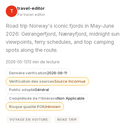
travel-editor
T
Par travel-editor
Road trip Norway's iconic fjords in May-June
2026: Geirangerfjord, Nærøyfjord, midnight sun
viewpoints, ferry schedules, and top camping
spots along the route.
2026-05-13
13 min de lecture
Dernière vérification
2026-06-11
Vérification des sources
Source Inconnue
Public adapté
Général
Complétude de l'itinéraire
Non Applicable
Risque qualité POI
Unknown
VOYAGE EN VOITURE
ROAD TRIP