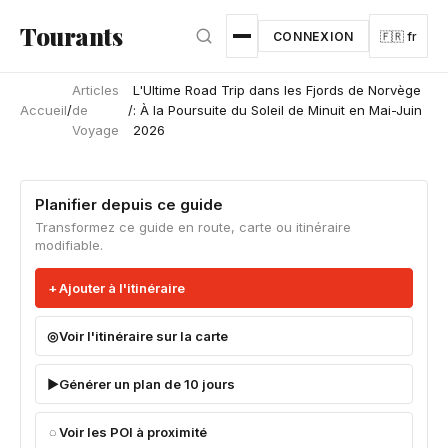
Aller au contenu principal
Tourants
CONNEXION
🇫🇷 fr
Articles
L'Ultime Road Trip dans les Fjords de Norvège
Accueil
/
de
/
: À la Poursuite du Soleil de Minuit en Mai-Juin
Voyage
2026
Planifier depuis ce guide
Transformez ce guide en route, carte ou itinéraire
modifiable.
Ajouter à l'itinéraire
Voir l'itinéraire sur la carte
Générer un plan de 10 jours
Voir les POI à proximité