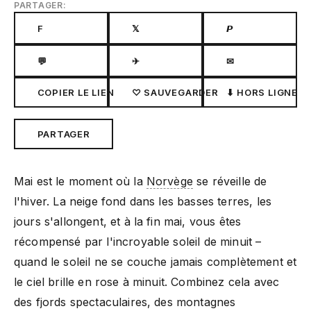
PARTAGER:
F
𝕏
𝙋
💬
✈
✉
COPIER LE LIEN
♡ SAUVEGARDER
⬇ HORS LIGNE
PARTAGER
Mai est le moment où la
Norvège
se réveille de
l'hiver. La neige fond dans les basses terres, les
jours s'allongent, et à la fin mai, vous êtes
récompensé par l'incroyable soleil de minuit –
quand le soleil ne se couche jamais complètement et
le ciel brille en rose à minuit. Combinez cela avec
des fjords spectaculaires, des montagnes