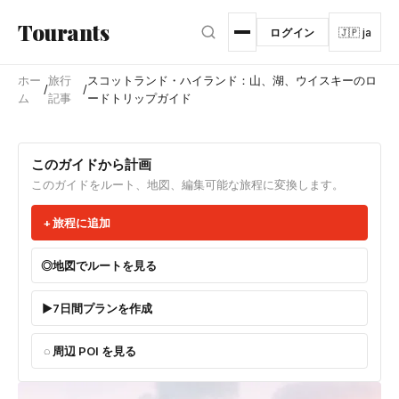
メインコンテンツへスキップ
Tourants
ログイン
🇯🇵 ja
ホー
旅行
スコットランド・ハイランド：山、湖、ウイスキーのロ
/
/
ム
記事
ードトリップガイド
このガイドから計画
このガイドをルート、地図、編集可能な旅程に変換します。
旅程に追加
地図でルートを見る
7日間プランを作成
周辺 POI を見る