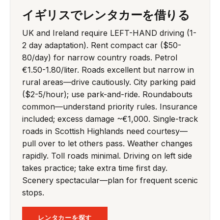
イギリスでレンタカーを借りる
UK and Ireland require LEFT-HAND driving (1-
2 day adaptation). Rent compact car ($50-
80/day) for narrow country roads. Petrol
€1.50-1.80/liter. Roads excellent but narrow in
rural areas—drive cautiously. City parking paid
($2-5/hour); use park-and-ride. Roundabouts
common—understand priority rules. Insurance
included; excess damage ~€1,000. Single-track
roads in Scottish Highlands need courtesy—
pull over to let others pass. Weather changes
rapidly. Toll roads minimal. Driving on left side
takes practice; take extra time first day.
Scenery spectacular—plan for frequent scenic
stops.
レンタカーを探す