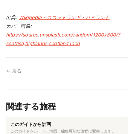
出典:
Wikipedia - スコットランド・ハイランド
カバー画像:
https://source.unsplash.com/random/1200x800/?
scottish,highlands,scotland,loch
← 戻る
関連する旅程
このガイドから計画
このガイドをルート、地図、編集可能な旅程に変換します。