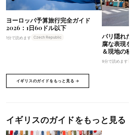
ヨーロッパ予算旅行完全ガイド
2026：1日60ドル以下
パリ隠れた食
Czech Republic
1分で読めます
腐な表現を
＆現地の秘
Fr
9分で読めます
イギリスのガイドをもっと見る →
イギリスのガイドをもっと見る