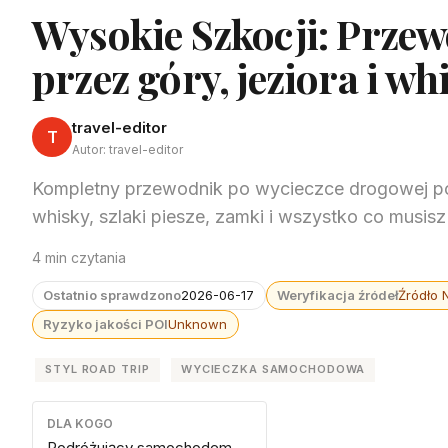
Wysokie Szkocji: Przew
przez góry, jeziora i wh
travel-editor
T
Autor: travel-editor
Kompletny przewodnik po wycieczce drogowej po
whisky, szlaki piesze, zamki i wszystko co musis
4 min czytania
Ostatnio sprawdzono
2026-06-17
Weryfikacja źródeł
Źródło 
Ryzyko jakości POI
Unknown
STYL ROAD TRIP
WYCIECZKA SAMOCHODOWA
DLA KOGO
Podróżujący samochodem,