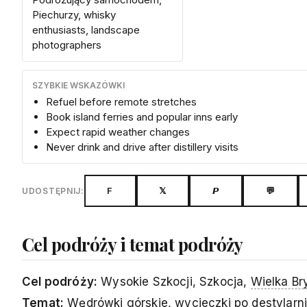
Piechurzy, whisky
enthusiasts, landscape
photographers
SZYBKIE WSKAZÓWKI
Refuel before remote stretches
Book island ferries and popular inns early
Expect rapid weather changes
Never drink and drive after distillery visits
F
𝕏
𝙋
💬
UDOSTĘPNIJ:
Cel podróży i temat podróży
Cel podróży:
Wysokie Szkocji, Szkocja,
Wielka Br
Temat:
Wędrówki górskie, wycieczki po destylarn