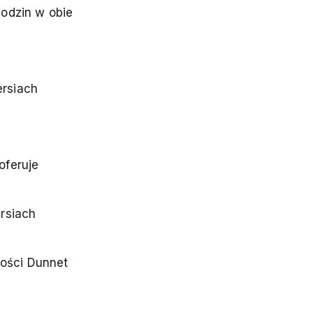
odzin w obie
ersiach
oferuje
rsiach
tości Dunnet