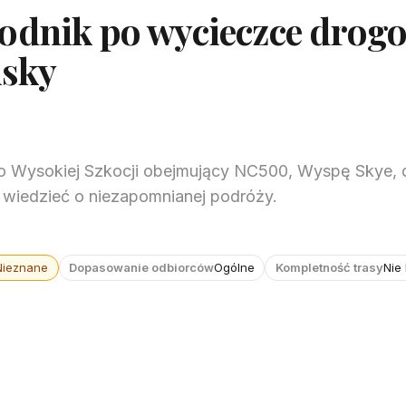
odnik po wycieczce drog
isky
 Wysokiej Szkocji obejmujący NC500, Wyspę Skye, d
z wiedzieć o niezapomnianej podróży.
Nieznane
Dopasowanie odbiorców
Ogólne
Kompletność trasy
Nie