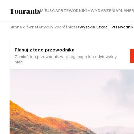
Przejdź do głównej treści
Tourants
MIEJSCA
PRZEWODNIKI
WYDARZENIA
PLANE
Strona główna
/
Artykuły Podróżnicze
/
Wysokie Szkocji: Przewodnik
Planuj z tego przewodnika
Zamień ten przewodnik w trasę, mapę lub edytowalny
plan.