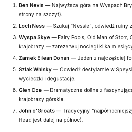
Ben Nevis
— Najwyższa góra na Wyspach Bryt
strony na szczyt).
Loch Ness
— Szukaj "Nessie", odwiedź ruiny z
Wyspa Skye
— Fairy Pools, Old Man of Storr, 
krajobrazy — zarezerwuj noclegi kilka miesięc
Zamek Eilean Donan
— Jeden z najczęściej fo
Szlak Whisky
— Odwiedź destylarnie w Speysid
wycieczki i degustacje.
Glen Coe
— Dramatyczna dolina z fascynującą 
krajobrazy górskie.
John o'Groats
— Tradycyjny "najpółnocniejszy
Head jest dalej na północ).