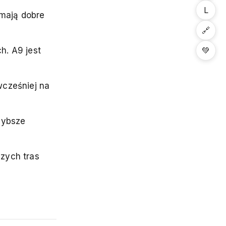
L
 mają dobre
🔗
💚
h. A9 jest
wcześniej na
zybsze
czych tras