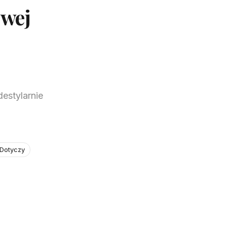
owej
estylarnie
 Dotyczy