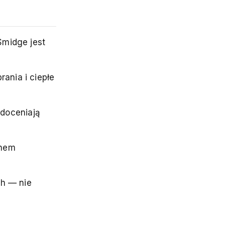
Smidge jest
ania i ciepłe
 doceniają
onem
ch — nie