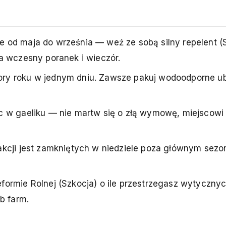
 od maja do września — weź ze sobą silny repelent (
a wczesny poranek i wieczór.
ry roku w jednym dniu. Zawsze pakuj wodoodporne ubr
 w gaeliku — nie martw się o złą wymowę, miejscowi
akcji jest zamkniętych w niedziele poza głównym sez
ormie Rolnej (Szkocja) o ile przestrzegasz wytyczny
b farm.