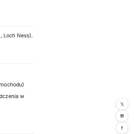
, Loch Ness).
amochodu)
adczenia w
𝕏
💬
f