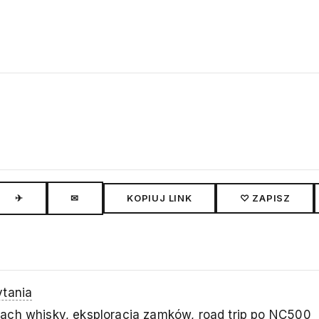
✈
✉
KOPIUJ LINK
♡ ZAPISZ
ytania
iach whisky, eksploracja zamków, road trip po NC500