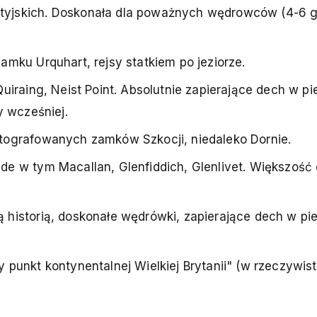
yjskich. Doskonała dla poważnych wędrowców (4-6 g
amku Urquhart, rejsy statkiem po jeziorze.
Quiraing, Neist Point. Absolutnie zapierające dech w pi
y wcześniej.
tografowanych zamków Szkocji, niedaleko Dornie.
e w tym Macallan, Glenfiddich, Glenlivet. Większość 
historią, doskonałe wędrówki, zapierające dech w pie
 punkt kontynentalnej Wielkiej Brytanii" (w rzeczywis