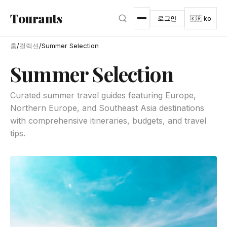
본문으로 건너뛰기
Tourants
로그인
🇰🇷 ko
홈
/
컬렉션
/
Summer Selection
Summer Selection
Curated summer travel guides featuring Europe,
Northern Europe, and Southeast Asia destinations
with comprehensive itineraries, budgets, and travel
tips.