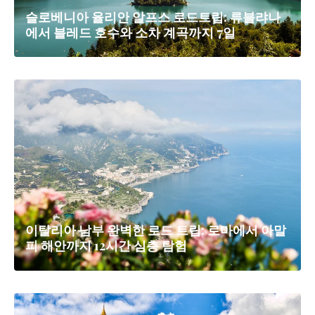
슬로베니아 율리안 알프스 로드트립: 류블랴나
에서 블레드 호수와 소차 계곡까지 7일
이탈리아 남부 완벽한 로드 트립: 로마에서 아말
피 해안까지 12시간 심층 탐험