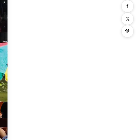
f
𝕏
💚