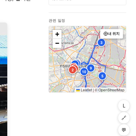
관련 일정
+
내 위치
−
3
7
6
1
8
9
4
2
10
5
Leaflet
|
©
OpenStreetMap
L
🔗
💬