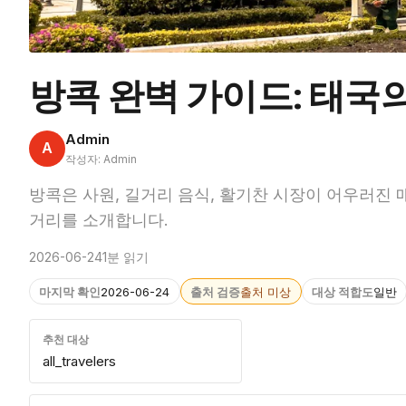
방콕 완벽 가이드: 태국
Admin
A
작성자: Admin
방콕은 사원, 길거리 음식, 활기찬 시장이 어우러진 
거리를 소개합니다.
2026-06-24
1분 읽기
마지막 확인
2026-06-24
출처 검증
출처 미상
대상 적합도
일반
추천 대상
all_travelers