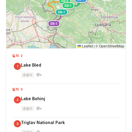
D3-2
D3-1
D6-1
D5-1
Leaflet
|
©
OpenStreetMap
일차 2
Lake Bled
1
🧭
관광지
▾
일차 3
Lake Bohinj
2
🧭
관광지
▾
Triglav National Park
3