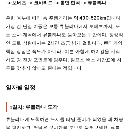
-> 보베츠 -> 코바리드 -> 톨민 협곡 -> 류블랴나
우회 여부에 따라 총 주행거리는
약 430-520km
입니다.
가장 긴 단일 이동은 보통 류블랴나에서 보베츠까지, 또
는 소차 계곡에서 류블랴나로 돌아오는 구간이며, 정상적
인 도로 상황에서는 2시간 조금 넘게 걸립니다. 렌터카의
핵심 장점은 속도가 아니라, 이른 아침에 하이킹을 시작
하고 강 전망 포인트에 멈추며, 알프스 버스 시간표에 하
루를 맞추지 않아도 된다는 점입니다.
일자별 일정
1일차: 류블랴나 도착
류블랴나에 도착하면 도시를 떠날 준비가 되었을 때 차량
을 픽업하고, 첫날은 구시가를 도보로 둘러보세요. 류블