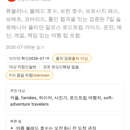
류블랴나, 블레드 호수, 보힌 호수, 브르시치 패스,
보베츠, 코바리드, 톨민 협곡을 잇는 검증된 7일 슬
로베니아 율리안 알프스 로드트립 가이드. 운전, 예
산, 계절, 책임 있는 여행 팁 포함.
2026-07-06
1분 읽기
마지막 확인
2026-07-11
출처 검증
출처 미상
대상 적합도
일반
경로 완성도
해당 없음
POI 품질 위험
Unknown
추천 대상
커플, families, 하이커, 사진가, 로드트립 여행자, soft-
adventure travelers
빠른 팁
여름 블레드 호수는 오전 8시 전 도착 권장