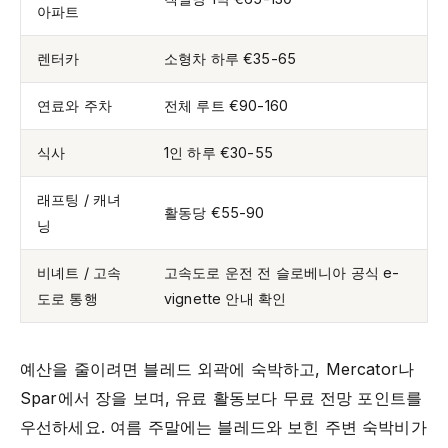
아파트
렌터카
소형차 하루 €35-65
연료와 주차
전체 루트 €90-160
식사
1인 하루 €30-55
래프팅 / 캐녀
활동당 €55-90
닝
비녜트 / 고속
고속도로 운전 전 슬로베니아 공식 e-
도로 통행
vignette 안내 확인
예산을 줄이려면 블레드 외곽에 숙박하고, Mercator나
Spar에서 장을 보며, 유료 활동보다 무료 전망 포인트를
우선하세요. 여름 주말에는 블레드와 보힌 주변 숙박비가