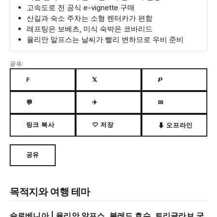
고속도로 전 공식 e-vignette 구매
산길과 숙소 주차는 소형 렌터카가 편함
래프팅은 보베츠, 미식 숙박은 코바리드
율리안 알프스는 날씨가 빨리 변하므로 우비 준비
공유:
F
𝕏
𝙋
💬
✈
✉
링크 복사
♡ 저장
⬇ 오프라인
공유
목적지와 여행 테마
슬로베니아 | 율리안 알프스, 블레드 호수, 트리글라브 국