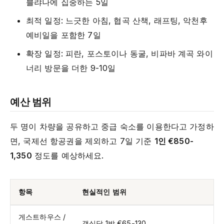
블랴나에 집중하는 5일
최적 일정: 느긋한 아침, 협곡 산책, 래프팅, 악천후
예비일을 포함한 7일
확장 일정: 피란, 포스토이나 동굴, 비파바 계곡 와이
너리 방문을 더한 9-10일
예산 범위
두 명이 차량을 공유하고 중급 숙소를 이용한다고 가정하
면, 국제선 항공권을 제외하고 7일 기준
1인 €850-
1,350
정도를 예상하세요.
항목
현실적인 범위
게스트하우스 /
객실당 1박 €65-130