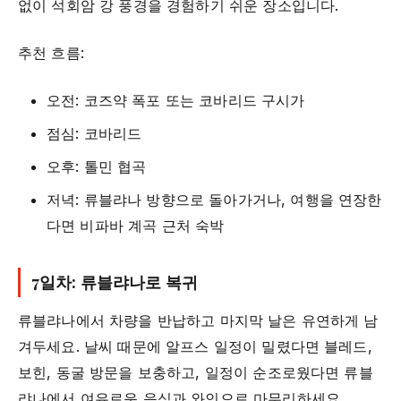
없이 석회암 강 풍경을 경험하기 쉬운 장소입니다.
추천 흐름:
오전: 코즈약 폭포 또는 코바리드 구시가
점심: 코바리드
오후: 톨민 협곡
저녁: 류블랴나 방향으로 돌아가거나, 여행을 연장한
다면 비파바 계곡 근처 숙박
7일차: 류블랴나로 복귀
류블랴나에서 차량을 반납하고 마지막 날은 유연하게 남
겨두세요. 날씨 때문에 알프스 일정이 밀렸다면 블레드,
보힌, 동굴 방문을 보충하고, 일정이 순조로웠다면 류블
랴나에서 여유로운 음식과 와인으로 마무리하세요.