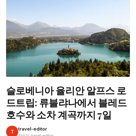
슬로베니아 율리안 알프스 로
드트립: 류블랴나에서 블레드
호수와 소차 계곡까지 7일
travel-editor
T
작성자: travel-editor