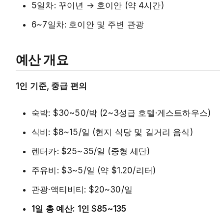
5일차: 꾸이년 → 호이안 (약 4시간)
6~7일차: 호이안 및 주변 관광
예산 개요
1인 기준, 중급 편의
숙박: $30~50/박 (2~3성급 호텔·게스트하우스)
식비: $8~15/일 (현지 식당 및 길거리 음식)
렌터카: $25~35/일 (중형 세단)
주유비: $3~5/일 (약 $1.20/리터)
관광·액티비티: $20~30/일
1일 총 예산: 1인 $85~135