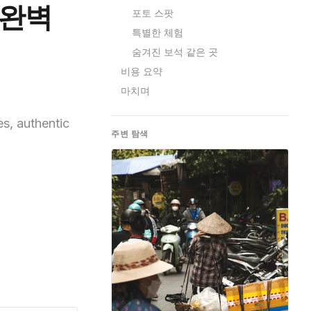
 완벽
포토 스팟
특별한 체험
숨겨진 보석 같은 곳
비용 요약
마치며
s, authentic
주변 탐색