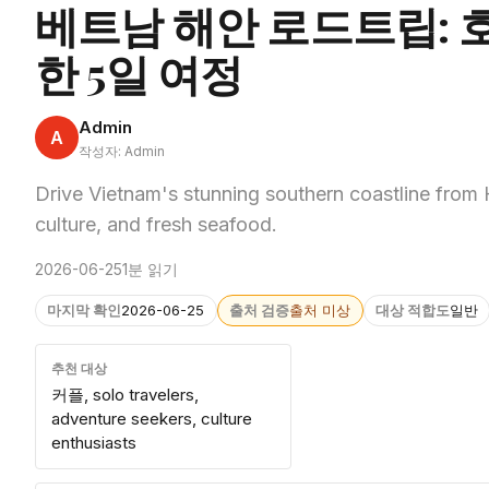
베트남 해안 로드트립: 
한 5일 여정
Admin
A
작성자: Admin
Drive Vietnam's stunning southern coastline from 
culture, and fresh seafood.
2026-06-25
1분 읽기
마지막 확인
2026-06-25
출처 검증
출처 미상
대상 적합도
일반
추천 대상
커플, solo travelers,
adventure seekers, culture
enthusiasts