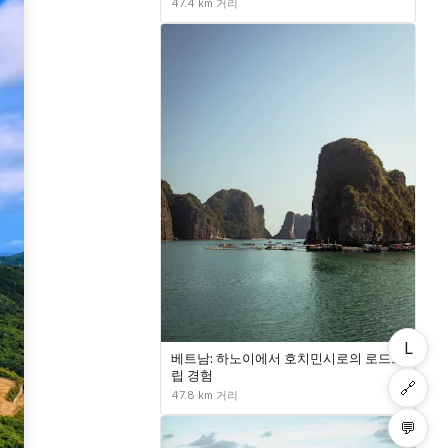
47.4 km 거리
L
베트남: 하노이에서 호치민시로의 로드트
립 경험
🔗
47.8 km 거리
💬