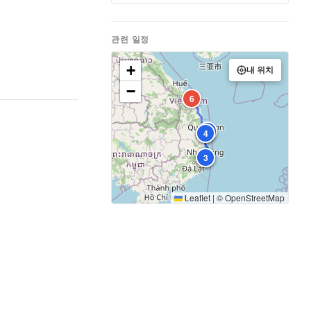
관련 일정
+
내 위치
−
6
5
1
4
2
3
Leaflet
|
©
OpenStreetMap