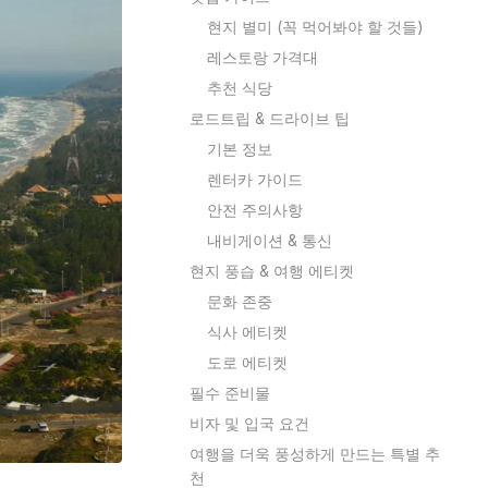
현지 별미 (꼭 먹어봐야 할 것들)
레스토랑 가격대
추천 식당
로드트립 & 드라이브 팁
기본 정보
렌터카 가이드
안전 주의사항
내비게이션 & 통신
현지 풍습 & 여행 에티켓
문화 존중
식사 에티켓
도로 에티켓
필수 준비물
비자 및 입국 요건
여행을 더욱 풍성하게 만드는 특별 추
천