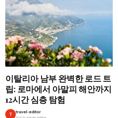
이탈리아 남부 완벽한 로드 트
립: 로마에서 아말피 해안까지
12시간 심층 탐험
travel-editor
T
작성자: travel-editor