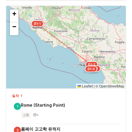
+
D1-1
−
D1-2
D1-4
D1-3
Leaflet
|
©
OpenStreetMap
일차 1
Rome (Starting Point)
1
🧭
교통
▾
폼페이 고고학 유적지
2