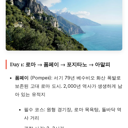
Day 1: 로마 → 폼페이 → 포지타노 → 아말피
폼페이
(Pompeii): 서기 79년 베수비오 화산 폭발로
보존된 고대 로마 도시. 2,000년 역사가 생생하게 남
아 있는 유적지
필수 코스: 원형 경기장, 로마 목욕탕, 돌바닥 역
사 거리