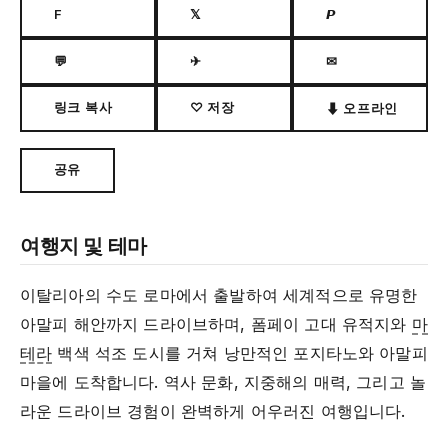
F
𝕏
𝙋
💬
✈
✉
링크 복사
♡ 저장
⬇ 오프라인
공유
여행지 및 테마
이탈리아의 수도 로마에서 출발하여 세계적으로 유명한
아말피 해안까지 드라이브하며, 폼페이 고대 유적지와
마
테라
백색 석조 도시를 거쳐 낭만적인 포지타노와 아말피
마을에 도착합니다. 역사 문화, 지중해의 매력, 그리고 놀
라운 드라이브 경험이 완벽하게 어우러진 여행입니다.