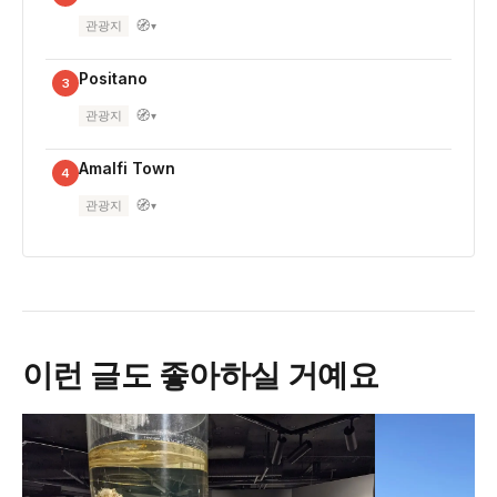
🧭
관광지
▾
Positano
3
🧭
관광지
▾
Amalfi Town
4
🧭
관광지
▾
이런 글도 좋아하실 거예요