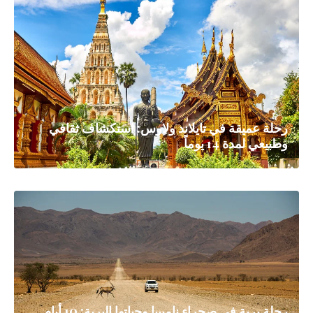
رحلة عميقة في تايلاند ولاوس: استكشاف ثقافي
وطبيعي لمدة 14 يوماً
رحلة برية في صحراء ناميبيا وحياتها البرية: 10 أيام