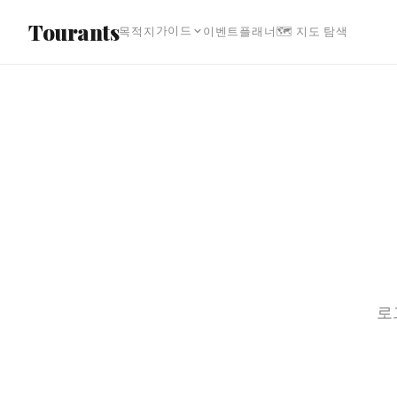
본문으로 건너뛰기
Tourants
가이드
목적지
이벤트
플래너
🗺 지도 탐색
로