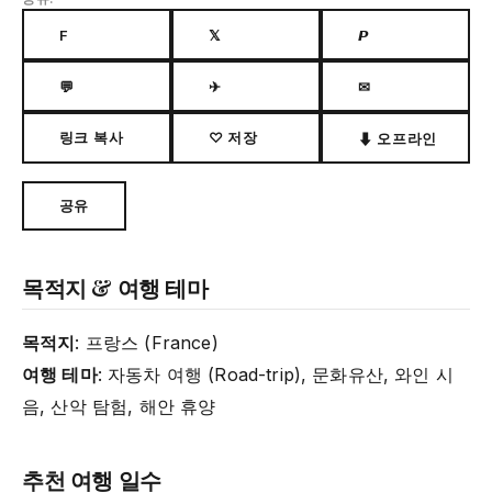
F
𝕏
𝙋
💬
✈
✉
링크 복사
♡ 저장
⬇ 오프라인
공유
목적지 & 여행 테마
목적지
: 프랑스 (France)
여행 테마
: 자동차 여행 (Road-trip), 문화유산, 와인 시
음, 산악 탐험, 해안 휴양
추천 여행 일수