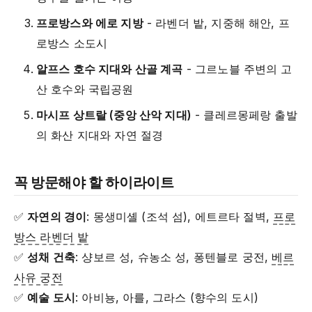
프로방스와 에로 지방
- 라벤더 밭, 지중해 해안, 프
로방스 소도시
알프스 호수 지대와 산골 계곡
- 그르노블 주변의 고
산 호수와 국립공원
마시프 상트랄 (중앙 산악 지대)
- 클레르몽페랑 출발
의 화산 지대와 자연 절경
꼭 방문해야 할 하이라이트
✅
자연의 경이
: 몽생미셸 (조석 섬), 에트르타 절벽,
프로
방스 라벤더 밭
✅
성채 건축
: 샹보르 성, 슈농소 성, 퐁텐블로 궁전,
베르
사유 궁전
✅
예술 도시
: 아비뇽, 아를, 그라스 (향수의 도시)