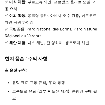
✅
미식 체험
: 부르고뉴 와인, 프로방스 올리브 오일, 리
옹 요리
✅
야외 활동
: 몽블랑 등반, 아네시 호수 관광, 베르코르
자연 공원 하이킹
✅
국립공원
: Parc National des Écrins, Parc Naturel
Régional du Vercors
✅
해안 체험
: 니스 해변, 칸 영화제, 생트로페 해변
현지 풍습 / 주의 사항
⚠️
운전 규칙
:
유럽 표준 교통 규칙, 우측 통행
고속도로 유료 (일부 A 노선 제외), 통행권 구매 필
요