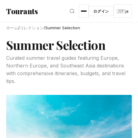
メインコンテンツへスキップ
Tourants
ログイン
🇯🇵 ja
ホーム
/
コレクション
/
Summer Selection
Summer Selection
Curated summer travel guides featuring Europe,
Northern Europe, and Southeast Asia destinations
with comprehensive itineraries, budgets, and travel
tips.