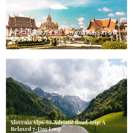
バンコク完全ガイド：タイの活気あふれる首
都を探索しよう
Slovenia Alps-to-Adriatic Road-trip: A
Relaxed 7-Day Loop