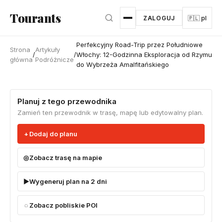
Przejdź do głównej treści
Tourants
ZALOGUJ
🇵🇱 pl
Perfekcyjny Road-Trip przez Południowe
Strona
Artykuły
/
/
Włochy: 12-Godzinna Eksploracja od Rzymu
główna
Podróżnicze
do Wybrzeża Amalfitańskiego
Planuj z tego przewodnika
Zamień ten przewodnik w trasę, mapę lub edytowalny plan.
Dodaj do planu
Zobacz trasę na mapie
Wygeneruj plan na 2 dni
Zobacz pobliskie POI