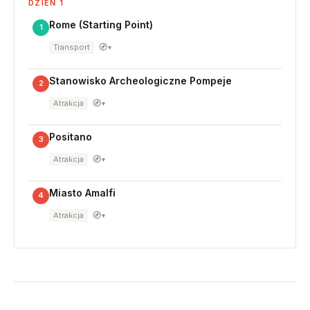
DZIEŃ 1
Rome (Starting Point)
1
🧭
Transport
▾
Stanowisko Archeologiczne Pompeje
2
🧭
Atrakcja
▾
Positano
3
🧭
Atrakcja
▾
Miasto Amalfi
4
🧭
Atrakcja
▾