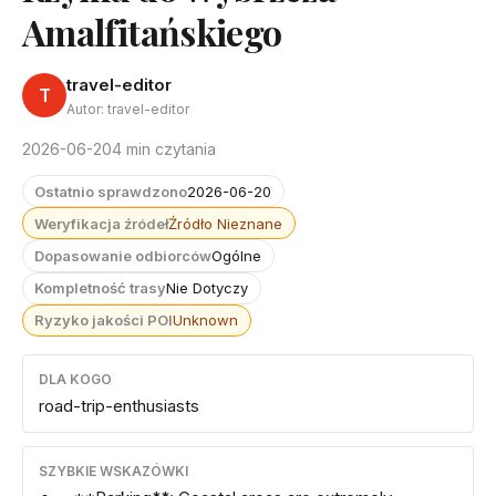
Amalfitańskiego
travel-editor
T
Autor: travel-editor
2026-06-20
4 min czytania
Ostatnio sprawdzono
2026-06-20
Weryfikacja źródeł
Źródło Nieznane
Dopasowanie odbiorców
Ogólne
Kompletność trasy
Nie Dotyczy
Ryzyko jakości POI
Unknown
DLA KOGO
road-trip-enthusiasts
SZYBKIE WSKAZÓWKI