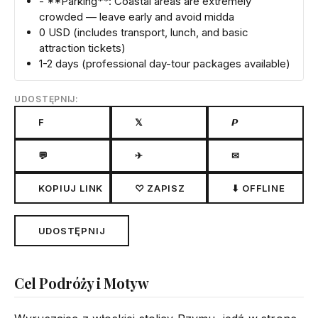
- **Parking**: Coastal areas are extremely
crowded — leave early and avoid midda
0 USD (includes transport, lunch, and basic
attraction tickets)
1-2 days (professional day-tour packages available)
UDOSTĘPNIJ:
F
𝕏
𝙋
💬
✈
✉
KOPIUJ LINK
♡ ZAPISZ
⬇ OFFLINE
UDOSTĘPNIJ
Cel Podróży i Motyw