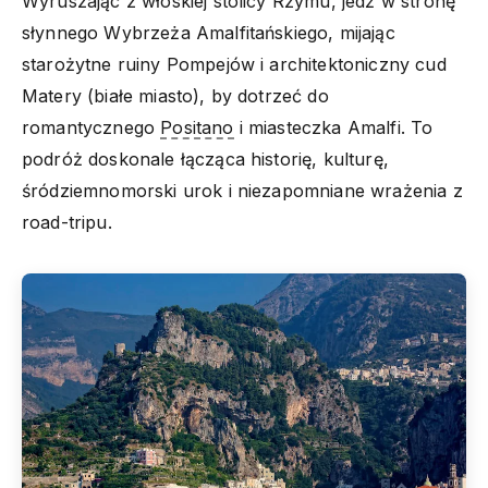
Wyruszając z włoskiej stolicy Rzymu, jedź w stronę
słynnego Wybrzeża Amalfitańskiego, mijając
starożytne ruiny Pompejów i architektoniczny cud
Matery (białe miasto), by dotrzeć do
romantycznego
Positano
i miasteczka Amalfi. To
podróż doskonale łącząca historię, kulturę,
śródziemnomorski urok i niezapomniane wrażenia z
road-tripu.