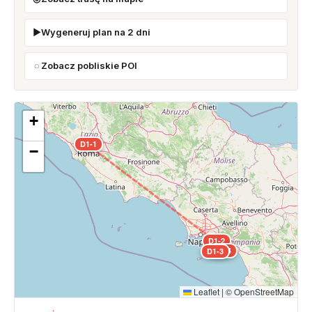
Wygeneruj plan na 2 dni
Zobacz pobliskie POI
+
D1-1
−
D1-2
D1-4
D1-3
Leaflet
|
©
OpenStreetMap