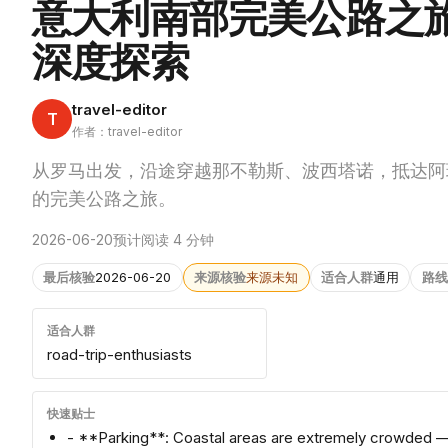
意大利南部完美公路之旅
深度探索
travel-editor
T
作者：travel-editor
从罗马出发，沿途穿越那不勒斯、波西塔诺，抵达阿
的完美公路之旅。
2026-06-20
预计阅读 4 分钟
最后核验
2026-06-20
来源核验
来源未知
适合人群
通用
路线
适合人群
road-trip-enthusiasts
快速贴士
- **Parking**: Coastal areas are extremely crowded —