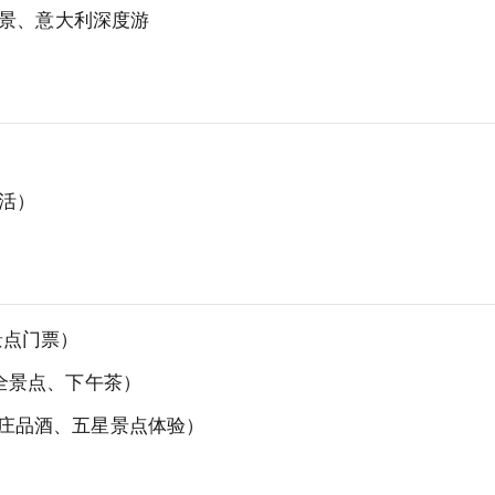
海风景、意大利深度游
生活）
础景点门票）
餐、全景点、下午茶）
、酒庄品酒、五星景点体验）