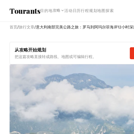
跳转到主内容
Tourants
攻略
目的地
活动日历
行程规划
地图探索
首页
/
旅行文章
/
意大利南部完美公路之旅：罗马到阿玛尔菲海岸12小时深
从攻略开始规划
把这篇攻略直接转成路线、地图或可编辑行程。