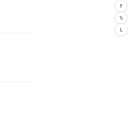
f
𝕏
L