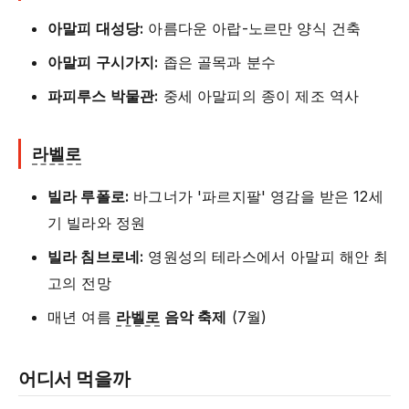
아말피 대성당:
아름다운 아랍-노르만 양식 건축
아말피 구시가지:
좁은 골목과 분수
파피루스 박물관:
중세 아말피의 종이 제조 역사
라벨로
빌라 루폴로:
바그너가 '파르지팔' 영감을 받은 12세
기 빌라와 정원
빌라 침브로네:
영원성의 테라스에서 아말피 해안 최
고의 전망
매년 여름
라벨로
음악 축제
(7월)
어디서 먹을까