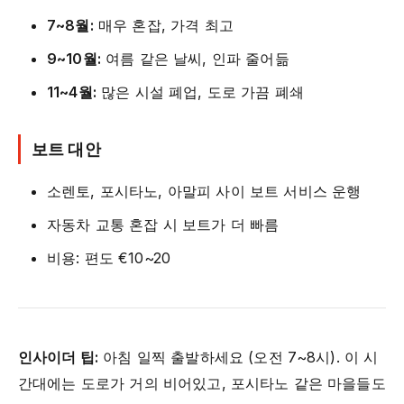
7~8월:
매우 혼잡, 가격 최고
9~10월:
여름 같은 날씨, 인파 줄어듦
11~4월:
많은 시설 폐업, 도로 가끔 폐쇄
보트 대안
소렌토, 포시타노, 아말피 사이 보트 서비스 운행
자동차 교통 혼잡 시 보트가 더 빠름
비용: 편도 €10~20
인사이더 팁:
아침 일찍 출발하세요 (오전 7~8시). 이 시
간대에는 도로가 거의 비어있고, 포시타노 같은 마을들도