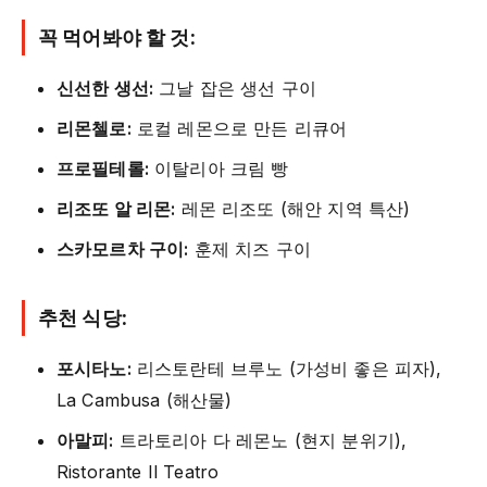
꼭 먹어봐야 할 것:
신선한 생선:
그날 잡은 생선 구이
리몬첼로:
로컬 레몬으로 만든 리큐어
프로필테롤:
이탈리아 크림 빵
리조또 알 리몬:
레몬 리조또 (해안 지역 특산)
스카모르차 구이:
훈제 치즈 구이
추천 식당:
포시타노:
리스토란테 브루노 (가성비 좋은 피자),
La Cambusa (해산물)
아말피:
트라토리아 다 레몬노 (현지 분위기),
Ristorante Il Teatro