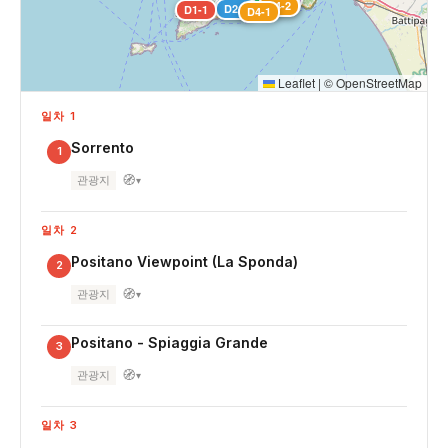
D3-1
D5-2
D4-2
D2-1
D2-2
D1-1
D4-1
Leaflet
|
©
OpenStreetMap
일차 1
Sorrento
1
🧭
관광지
▾
일차 2
Positano Viewpoint (La Sponda)
2
🧭
관광지
▾
Positano - Spiaggia Grande
3
🧭
관광지
▾
일차 3