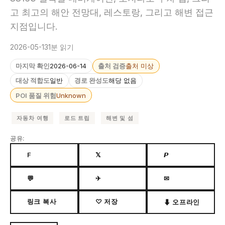
고 최고의 해안 전망대, 레스토랑, 그리고 해변 접근
지점입니다.
2026-05-13
1분 읽기
마지막 확인
2026-06-14
출처 검증
출처 미상
대상 적합도
일반
경로 완성도
해당 없음
POI 품질 위험
Unknown
자동차 여행
로드 트립
해변 및 섬
공유:
F
𝕏
𝙋
💬
✈
✉
링크 복사
♡ 저장
⬇ 오프라인