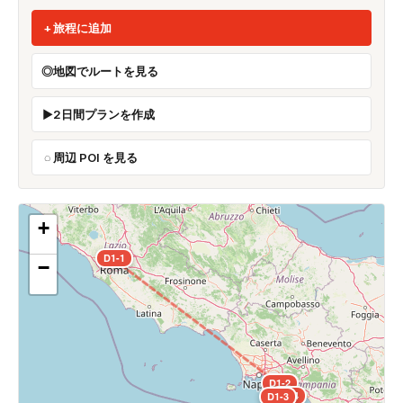
旅程に追加
地図でルートを見る
2日間プランを作成
周辺 POI を見る
+
D1-1
−
D1-2
D1-4
D1-3