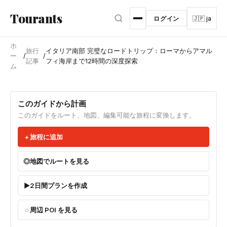
メインコンテンツへスキップ
Tourants
ログイン
🇯🇵 ja
ホ
旅行
イタリア南部 完璧なロードトリップ：ローマからアマル
ー
/
/
記事
フィ海岸まで12時間の深度探索
ム
このガイドから計画
このガイドをルート、地図、編集可能な旅程に変換します。
旅程に追加
地図でルートを見る
2日間プランを作成
周辺 POI を見る