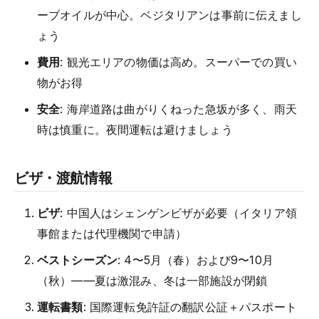
ーブオイルが中心。ベジタリアンは事前に伝えまし
ょう
費用
: 観光エリアの物価は高め。スーパーでの買い
物がお得
安全
: 海岸道路は曲がりくねった急坂が多く、雨天
時は慎重に。夜間運転は避けましょう
ビザ・渡航情報
ビザ
: 中国人はシェンゲンビザが必要（イタリア領
事館または代理機関で申請）
ベストシーズン
: 4〜5月（春）および9〜10月
（秋）——夏は激混み、冬は一部施設が閉鎖
運転書類
: 国際運転免許証の翻訳公証＋パスポート