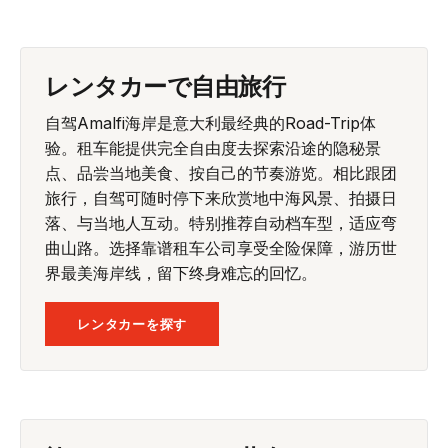
レンタカーで自由旅行
自驾Amalfi海岸是意大利最经典的Road-Trip体
验。租车能提供完全自由度去探索沿途的隐秘景
点、品尝当地美食、按自己的节奏游览。相比跟团
旅行，自驾可随时停下来欣赏地中海风景、拍摄日
落、与当地人互动。特别推荐自动档车型，适应弯
曲山路。选择靠谱租车公司享受全险保障，游历世
界最美海岸线，留下终身难忘的回忆。
レンタカーを探す