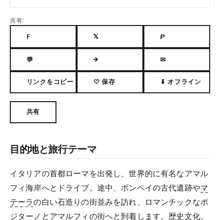
共有:
F
𝕏
𝙋
💬
✈
✉
リンクをコピー
♡ 保存
⬇ オフライン
共有
目的地と旅行テーマ
イタリアの首都ローマを出発し、世界的に有名なアマル
フィ海岸へとドライブ。途中、ポンペイの古代遺跡や
マ
テーラ
の白い石造りの街並みを訪れ、ロマンチックなポ
ジターノとアマルフィの街へと到着します。歴史文化、