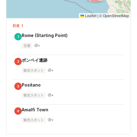
Leaflet
|
©
OpenStreetMap
日目 1
Rome (Starting Point)
1
🧭
交通
▾
ポンペイ遺跡
2
🧭
観光スポット
▾
Positano
3
🧭
観光スポット
▾
Amalfi Town
4
🧭
観光スポット
▾