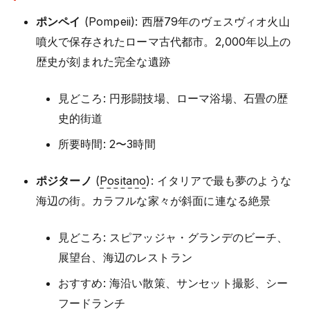
ポンペイ
(Pompeii): 西暦79年のヴェスヴィオ火山
噴火で保存されたローマ古代都市。2,000年以上の
歴史が刻まれた完全な遺跡
見どころ: 円形闘技場、ローマ浴場、石畳の歴
史的街道
所要時間: 2〜3時間
ポジターノ
(
Positano
): イタリアで最も夢のような
海辺の街。カラフルな家々が斜面に連なる絶景
見どころ: スピアッジャ・グランデのビーチ、
展望台、海辺のレストラン
おすすめ: 海沿い散策、サンセット撮影、シー
フードランチ