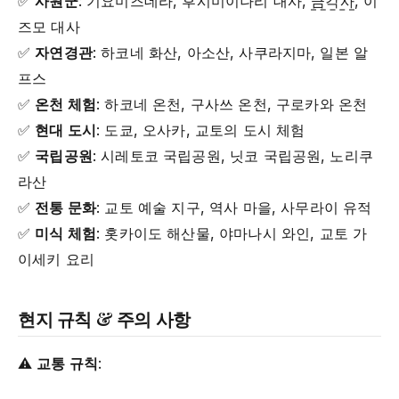
✅
사원군
: 기요미즈데라, 후시미이나리 대사,
금각사
, 이
즈모 대사
✅
자연경관
: 하코네 화산, 아소산, 사쿠라지마, 일본 알
프스
✅
온천 체험
: 하코네 온천, 구사쓰 온천, 구로카와 온천
✅
현대 도시
: 도쿄, 오사카, 교토의 도시 체험
✅
국립공원
: 시레토코 국립공원, 닛코 국립공원, 노리쿠
라산
✅
전통 문화
: 교토 예술 지구, 역사 마을, 사무라이 유적
✅
미식 체험
: 홋카이도 해산물, 야마나시 와인, 교토 가
이세키 요리
현지 규칙 & 주의 사항
⚠️
교통 규칙
: