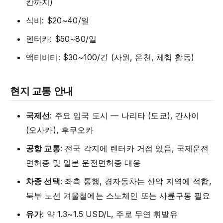
칸까지)
식비: $20~40/일
렌터카: $50~80/일
액티비티: $30~100/건 (사원, 온천, 체험 활동)
현지 교통 안내
국제선
: 주요 입국 도시 — 나리타 (도쿄), 간사이
(오사카), 후쿠오카
공항 교통
: 전국 각지에 렌터카 거점 있음, 국제운전
면허증 및 일본 운전면허증 대응
차종 선택
: 좌측 통행, 경자동차는 산악 지역에 적합,
북부 노선 겨울철에는 스노체인 또는 사륜구동 필요
유가
: 약 1.3~1.5 USD/L, 주로 무연 휘발유