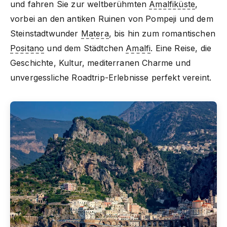
und fahren Sie zur weltberühmten
Amalfiküste
,
vorbei an den antiken Ruinen von Pompeji und dem
Steinstadtwunder
Matera
, bis hin zum romantischen
Positano
und dem Städtchen
Amalfi
. Eine Reise, die
Geschichte, Kultur, mediterranen Charme und
unvergessliche Roadtrip-Erlebnisse perfekt vereint.