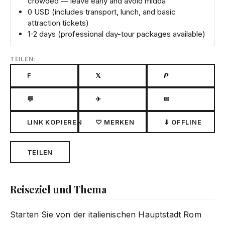
crowded — leave early and avoid midda
0 USD (includes transport, lunch, and basic
attraction tickets)
1-2 days (professional day-tour packages available)
TEILEN:
F
𝕏
𝙋
💬
✈
✉
LINK KOPIEREN
♡ MERKEN
⬇ OFFLINE
TEILEN
Reiseziel und Thema
Starten Sie von der italienischen Hauptstadt Rom