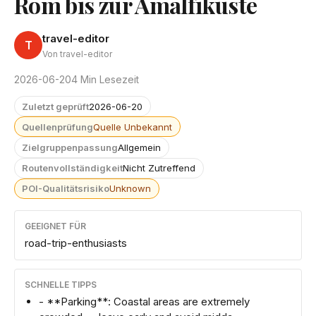
Rom bis zur Amalfiküste
travel-editor
T
Von travel-editor
2026-06-20
4 Min Lesezeit
Zuletzt geprüft
2026-06-20
Quellenprüfung
Quelle Unbekannt
Zielgruppenpassung
Allgemein
Routenvollständigkeit
Nicht Zutreffend
POI-Qualitätsrisiko
Unknown
GEEIGNET FÜR
road-trip-enthusiasts
SCHNELLE TIPPS
- **Parking**: Coastal areas are extremely