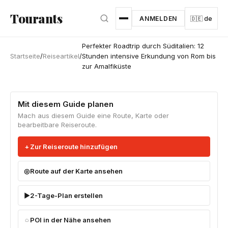
Zum Hauptinhalt springen
Tourants
ANMELDEN
🇩🇪 de
Perfekter Roadtrip durch Süditalien: 12
Startseite
/
Reiseartikel
/
Stunden intensive Erkundung von Rom bis
zur Amalfiküste
Mit diesem Guide planen
Mach aus diesem Guide eine Route, Karte oder
bearbeitbare Reiseroute.
Zur Reiseroute hinzufügen
Route auf der Karte ansehen
2-Tage-Plan erstellen
POI in der Nähe ansehen