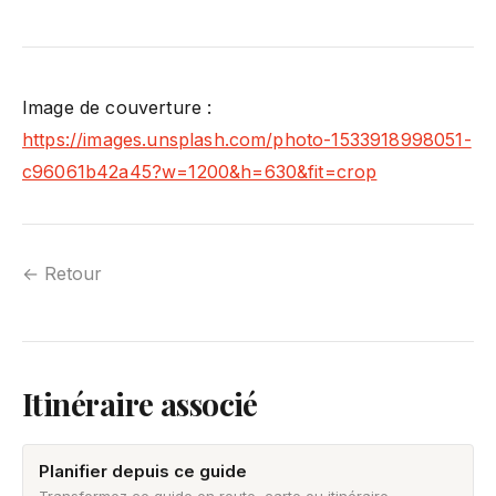
Image de couverture :
https://images.unsplash.com/photo-1533918998051-
c96061b42a45?w=1200&h=630&fit=crop
← Retour
Itinéraire associé
Planifier depuis ce guide