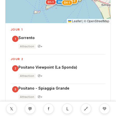
D3-1
D5-2
D4-2
D2-1
D2-2
D1-1
D4-1
Leaflet
|
©
OpenStreetMap
JOUR 1
Sorrento
1
🧭
Attraction
▾
JOUR 2
Positano Viewpoint (La Sponda)
2
🧭
Attraction
▾
Positano - Spiaggia Grande
3
🧭
Attraction
▾
𝕏
💬
f
L
🔗
💚
JOUR 3