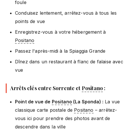
foule
Conduisez lentement, arrêtez-vous à tous les
points de vue
Enregistrez-vous à votre hébergement à
Positano
Passez l'après-midi à la Spiaggia Grande
Dînez dans un restaurant à flanc de falaise avec
vue
Arrêts clés entre Sorrente et
Positano
:
Point de vue de
Positano
(La Sponda) :
La vue
classique carte postale de
Positano
– arrêtez-
vous ici pour prendre des photos avant de
descendre dans la ville