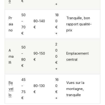
o
€
+
50
18
Pr
Tranquille, bon
-
80-140
0
aia
rapport qualité-
70
€
€
no
prix
€
+
2
50
A
0
-
90-150
Emplacement
ma
0
80
€
central
lfi
€
€
+
45
16
Ra
Vues sur la
-
80-130
0
vel
montagne,
75
€
€
lo
tranquille
€
+