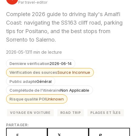
Par travel-editor
Complete 2026 guide to driving Italy's Amalfi
Coast: navigating the SS163 cliff road, parking
tips for Positano, and the best stops from
Sorrento to Salerno.
2026-05-13
11 min de lecture
Dernière vérification
2026-06-14
Vérification des sources
Source Inconnue
Public adapté
Général
Complétude de l'itinéraire
Non Applicable
Risque qualité POI
Unknown
VOYAGE EN VOITURE
ROAD TRIP
PLAGES ET ÎLES
PARTAGER:
F
𝕏
𝙋