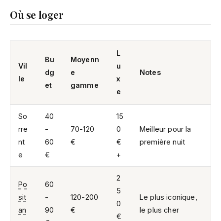
Où se loger
L
Bu
Moyenn
Vil
u
dg
e
Notes
le
x
et
gamme
e
So
40
15
rre
-
70-120
0
Meilleur pour la
nt
60
€
€
première nuit
e
€
+
2
Po
60
5
sit
-
120-200
Le plus iconique,
0
an
90
€
le plus cher
€