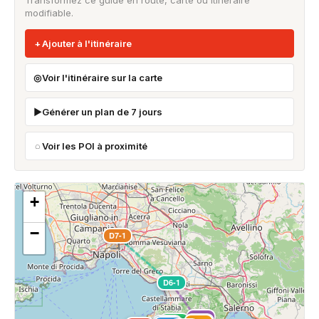
Transformez ce guide en route, carte ou itinéraire
modifiable.
Ajouter à l'itinéraire
Voir l'itinéraire sur la carte
Générer un plan de 7 jours
Voir les POI à proximité
+
−
D7-1
D6-1
D5-1