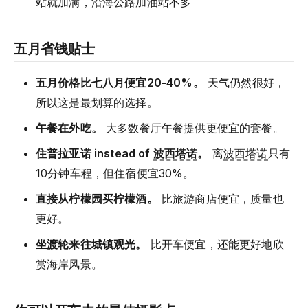
站就加满，沿海公路加油站不多
五月省钱贴士
五月价格比七八月便宜20-40%。
天气仍然很好，
所以这是最划算的选择。
午餐在外吃。
大多数餐厅午餐提供更便宜的套餐。
住普拉亚诺 instead of
波西塔诺
。
离
波西塔诺
只有
10分钟车程，但住宿便宜30%。
直接从柠檬园买柠檬酒。
比旅游商店便宜，质量也
更好。
坐渡轮来往城镇观光。
比开车便宜，还能更好地欣
赏海岸风景。