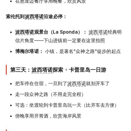
在悬崖边餐厅享用晚餐，欣赏风景
索伦托到
波西塔诺
沿途必停：
波西塔诺
观景台（La Sponda）：
波西塔诺
经典明
信片角度——下山进镇前一定要在这里拍照
博梅尔塔诺：
小镇，是著名"众神之路"徒步的起点
第三天：
波西塔诺
探索 + 卡普里岛一日游
把车停在住宿，一旦到了
波西塔诺
就别开车了
走一段众神之路（不用走完全程）
可选：坐渡轮到卡普里岛玩一天（比开车去方便）
傍晚享用开胃酒，欣赏海岸风景