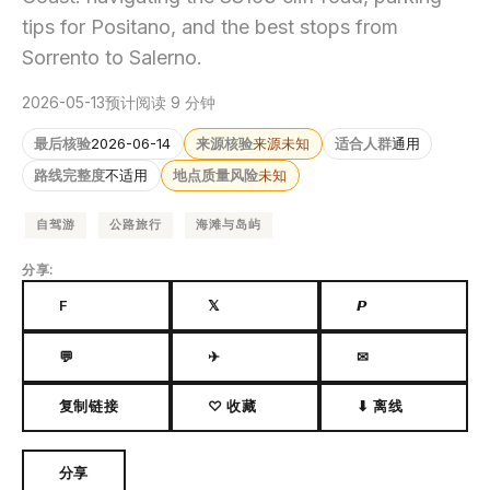
tips for Positano, and the best stops from
Sorrento to Salerno.
2026-05-13
预计阅读 9 分钟
最后核验
2026-06-14
来源核验
来源未知
适合人群
通用
路线完整度
不适用
地点质量风险
未知
自驾游
公路旅行
海滩与岛屿
分享:
F
𝕏
𝙋
💬
✈
✉
复制链接
♡ 收藏
⬇ 离线
分享