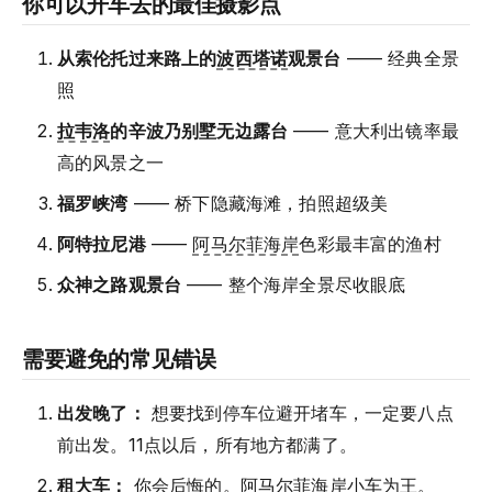
你可以开车去的最佳摄影点
从索伦托过来路上的
波西塔诺
观景台
—— 经典全景
照
拉韦洛
的辛波乃别墅无边露台
—— 意大利出镜率最
高的风景之一
福罗峡湾
—— 桥下隐藏海滩，拍照超级美
阿特拉尼港
——
阿马尔菲海岸
色彩最丰富的渔村
众神之路观景台
—— 整个海岸全景尽收眼底
需要避免的常见错误
出发晚了：
想要找到停车位避开堵车，一定要八点
前出发。11点以后，所有地方都满了。
租大车：
你会后悔的。
阿马尔菲海岸
小车为王。