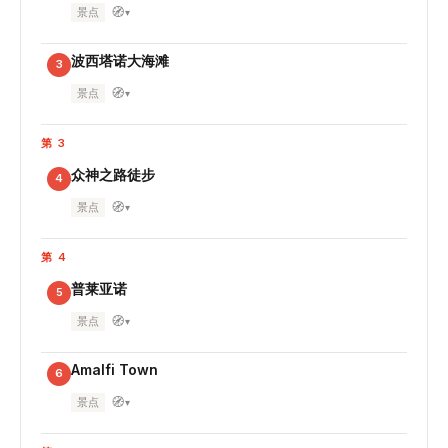
🧭
景点
▾
波西塔诺大海滩
3
🧭
景点
▾
第 3
众神之路徒步
4
🧭
景点
▾
第 4
普莱亚诺
5
🧭
景点
▾
Amalfi Town
6
🧭
景点
▾