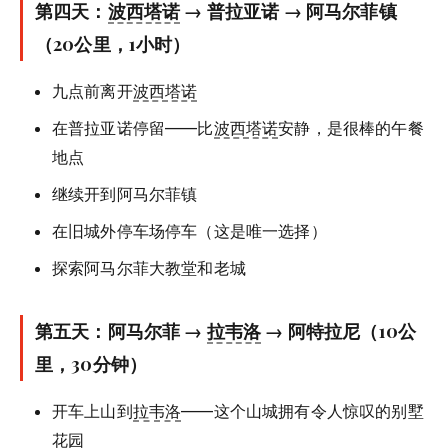
第四天：
波西塔诺
→ 普拉亚诺 → 阿马尔菲镇
（20公里，1小时）
九点前离开
波西塔诺
在普拉亚诺停留——比
波西塔诺
安静，是很棒的午餐
地点
继续开到阿马尔菲镇
在旧城外停车场停车（这是唯一选择）
探索阿马尔菲大教堂和老城
第五天：阿马尔菲 →
拉韦洛
→ 阿特拉尼（10公
里，30分钟）
开车上山到
拉韦洛
——这个山城拥有令人惊叹的别墅
花园