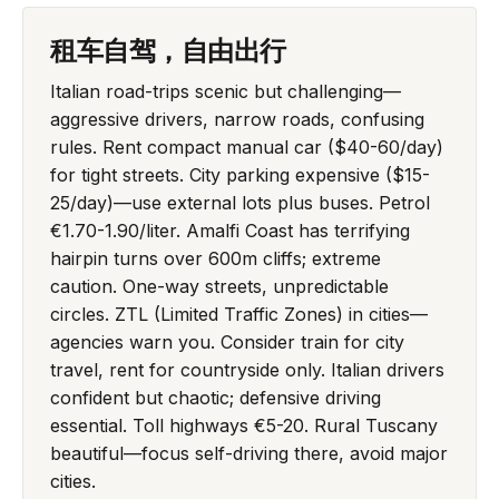
租车自驾，自由出行
Italian road-trips scenic but challenging—
aggressive drivers, narrow roads, confusing
rules. Rent compact manual car ($40-60/day)
for tight streets. City parking expensive ($15-
25/day)—use external lots plus buses. Petrol
€1.70-1.90/liter. Amalfi Coast has terrifying
hairpin turns over 600m cliffs; extreme
caution. One-way streets, unpredictable
circles. ZTL (Limited Traffic Zones) in cities—
agencies warn you. Consider train for city
travel, rent for countryside only. Italian drivers
confident but chaotic; defensive driving
essential. Toll highways €5-20. Rural Tuscany
beautiful—focus self-driving there, avoid major
cities.