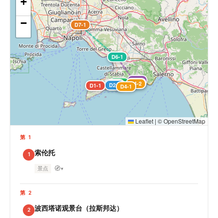
+
−
D7-1
D6-1
D5-1
D3-1
D5-2
D4-2
D2-1
D2-2
D1-1
D4-1
Leaflet
|
©
OpenStreetMap
第 1
索伦托
1
🧭
景点
▾
第 2
波西塔诺观景台（拉斯邦达）
2