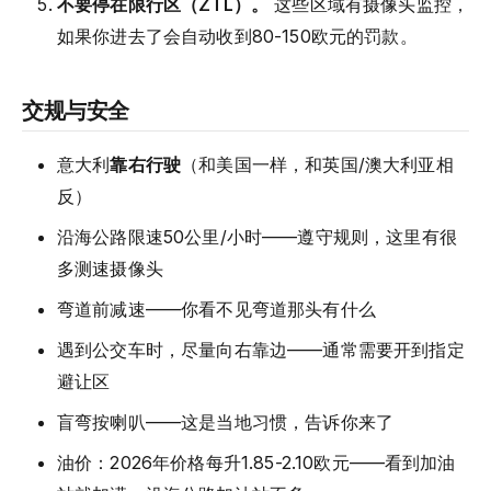
不要停在限行区（ZTL）。
这些区域有摄像头监控，
如果你进去了会自动收到80-150欧元的罚款。
交规与安全
意大利
靠右行驶
（和美国一样，和英国/澳大利亚相
反）
沿海公路限速50公里/小时——遵守规则，这里有很
多测速摄像头
弯道前减速——你看不见弯道那头有什么
遇到公交车时，尽量向右靠边——通常需要开到指定
避让区
盲弯按喇叭——这是当地习惯，告诉你来了
油价：2026年价格每升1.85-2.10欧元——看到加油