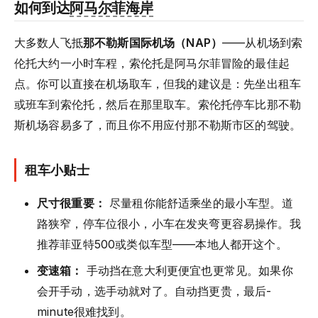
如何到达
阿马尔菲海岸
大多数人飞抵
那不勒斯国际机场（NAP）
——从机场到索
伦托大约一小时车程，索伦托是阿马尔菲冒险的最佳起
点。你可以直接在机场取车，但我的建议是：先坐出租车
或班车到索伦托，然后在那里取车。索伦托停车比那不勒
斯机场容易多了，而且你不用应付那不勒斯市区的驾驶。
租车小贴士
尺寸很重要：
尽量租你能舒适乘坐的最小车型。道
路狭窄，停车位很小，小车在发夹弯更容易操作。我
推荐菲亚特500或类似车型——本地人都开这个。
变速箱：
手动挡在意大利更便宜也更常见。如果你
会开手动，选手动就对了。自动挡更贵，最后-
minute很难找到。