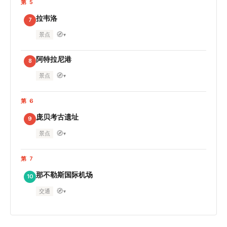
第 5
拉韦洛
7
🧭
景点
▾
阿特拉尼港
8
🧭
景点
▾
第 6
庞贝考古遗址
9
🧭
景点
▾
第 7
那不勒斯国际机场
10
🧭
交通
▾