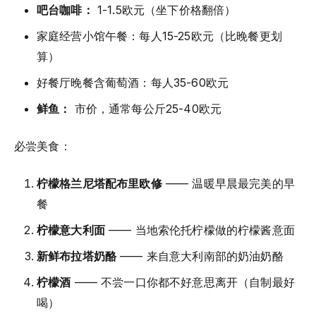
吧台咖啡：
1-1.5欧元（坐下价格翻倍）
家庭经营小馆午餐：每人15-25欧元（比晚餐更划
算）
好餐厅晚餐含葡萄酒：每人35-60欧元
鲜鱼：
市价，通常每公斤25-40欧元
必尝美食：
柠檬格兰尼塔配布里欧修
—— 温暖早晨最完美的早
餐
柠檬意大利面
—— 当地索伦托柠檬做的柠檬酱意面
新鲜布拉塔奶酪
—— 来自意大利南部的奶油奶酪
柠檬酒
—— 不尝一口你都不好意思离开（自制最好
喝）