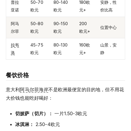
普拉
50-70
80-140
180欧
安静，性
亚诺
欧元
欧元
元+
价比高
阿马
50-80
90-150
200
位置中心
尔菲
欧元
欧元
欧元+
拉韦
45-75
80-130
160欧
山景，安
洛
欧元
欧元
元+
静
餐饮价格
意大利
阿马尔菲海岸
不是欧洲最便宜的目的地，但不用花
大价钱也能吃好喝好：
切披萨（切片）：
一片1.50-3欧元
冰淇淋：
2.50-4欧元