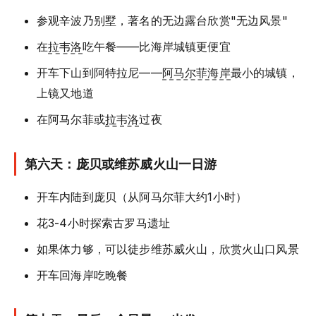
参观辛波乃别墅，著名的无边露台欣赏"无边风景"
在
拉韦洛
吃午餐——比海岸城镇更便宜
开车下山到阿特拉尼——
阿马尔菲海岸
最小的城镇，
上镜又地道
在阿马尔菲或
拉韦洛
过夜
第六天：庞贝或维苏威火山一日游
开车内陆到庞贝（从阿马尔菲大约1小时）
花3-4小时探索古罗马遗址
如果体力够，可以徒步维苏威火山，欣赏火山口风景
开车回海岸吃晚餐