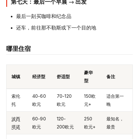
第七天：最后一个早晨 → 出发
最后一刻买咖啡和纪念品
还车，前往那不勒斯或下一个目的地
哪里住宿
豪华
城镇
经济型
舒适型
备注
型
索伦
40-60
70-120
150欧
适合第一
托
欧元
欧元
元+
晚
波西
60-90
120-
250
最知名，
塔诺
欧元
200欧元
欧元+
最贵