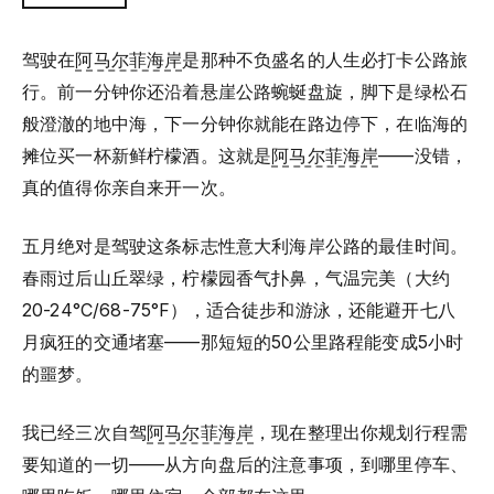
驾驶在
阿马尔菲海岸
是那种不负盛名的人生必打卡公路旅
行。前一分钟你还沿着悬崖公路蜿蜒盘旋，脚下是绿松石
般澄澈的地中海，下一分钟你就能在路边停下，在临海的
摊位买一杯新鲜柠檬酒。这就是
阿马尔菲海岸
——没错，
真的值得你亲自来开一次。
五月绝对是驾驶这条标志性意大利海岸公路的最佳时间。
春雨过后山丘翠绿，柠檬园香气扑鼻，气温完美（大约
20-24°C/68-75°F），适合徒步和游泳，还能避开七八
月疯狂的交通堵塞——那短短的50公里路程能变成5小时
的噩梦。
我已经三次自驾
阿马尔菲海岸
，现在整理出你规划行程需
要知道的一切——从方向盘后的注意事项，到哪里停车、