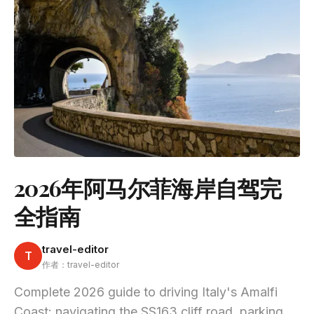
2026年阿马尔菲海岸自驾完
全指南
travel-editor
T
作者：travel-editor
Complete 2026 guide to driving Italy's Amalfi
Coast: navigating the SS163 cliff road, parking