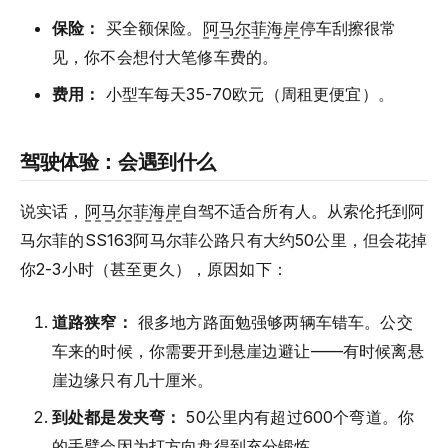
保险：
买全额保险。
阿马尔菲海岸
停车刮擦很常
见，你不会想付大笔修车费的。
费用：
小型车每天35-70欧元（周租更便宜）。
驾驶体验：会遇到什么
说实话，
阿马尔菲海岸
自驾不适合所有人。从索伦托到阿
马尔菲的SS163阿马尔菲公路只有大约50公里，但会花掉
你2-3小时（甚至更久），原因如下：
道路狭窄：
很多地方路面勉强够两辆车错车。公交
车来的时候，你需要开到悬崖边避让——有时候离悬
崖边缘只有几十厘米。
到处都是发夹弯：
50公里内有超过600个弯道。你
的手臂会因为打方向盘得到充分锻炼。