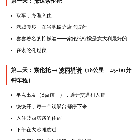
第一天：抵达索伦托
取车，办理入住
老城漫步，在当地披萨店吃披萨
尝尝著名的柠檬酒——索伦托柠檬是意大利最好的
在索伦托过夜
第二天：索伦托 →
波西塔诺
（18公里，45-60分
钟车程）
早点出发（8点前！），避开交通和人群
慢慢开，每一个观景台都停下来
入住
波西塔诺
的住宿
下午在大沙滩度过