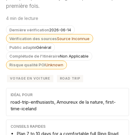
première fois.
4 min de lecture
Dernière vérification
2026-06-14
Vérification des sources
Source Inconnue
Public adapté
Général
Complétude de l'itinéraire
Non Applicable
Risque qualité POI
Unknown
VOYAGE EN VOITURE
ROAD TRIP
IDÉAL POUR
road-trip-enthusiasts, Amoureux de la nature, first-
time-iceland
CONSEILS RAPIDES
Plan 7 to 10 days for a comfortable full Ring Road