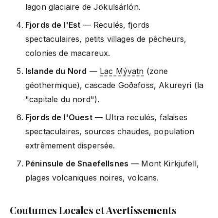
lagon glaciaire de Jökulsárlón.
Fjords de l'Est
— Reculés, fjords
spectaculaires, petits villages de pêcheurs,
colonies de macareux.
Islande du Nord
—
Lac Mývatn
(zone
géothermique), cascade Goðafoss, Akureyri (la
"capitale du nord").
Fjords de l'Ouest
— Ultra reculés, falaises
spectaculaires, sources chaudes, population
extrêmement dispersée.
Péninsule de Snaefellsnes
— Mont Kirkjufell,
plages volcaniques noires, volcans.
Coutumes Locales et Avertissements