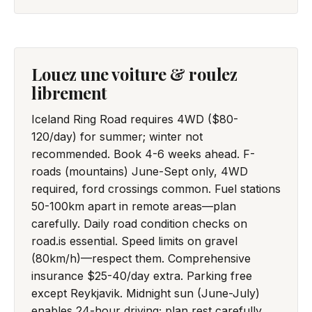
Louez une voiture & roulez
librement
Iceland Ring Road requires 4WD ($80-
120/day) for summer; winter not
recommended. Book 4-6 weeks ahead. F-
roads (mountains) June-Sept only, 4WD
required, ford crossings common. Fuel stations
50-100km apart in remote areas—plan
carefully. Daily road condition checks on
road.is essential. Speed limits on gravel
(80km/h)—respect them. Comprehensive
insurance $25-40/day extra. Parking free
except Reykjavik. Midnight sun (June-July)
enables 24-hour driving; plan rest carefully.