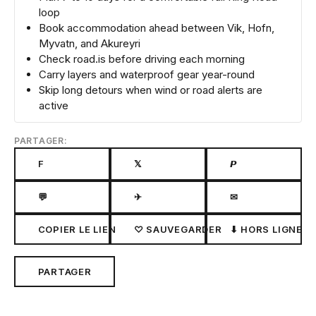
loop
Book accommodation ahead between Vik, Hofn,
Myvatn, and Akureyri
Check road.is before driving each morning
Carry layers and waterproof gear year-round
Skip long detours when wind or road alerts are
active
PARTAGER:
F
𝕏
𝙋
💬
✈
✉
COPIER LE LIEN
♡ SAUVEGARDER
⬇ HORS LIGNE
PARTAGER