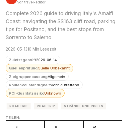
Von travel-editor
Complete 2026 guide to driving Italy's Amalfi
Coast: navigating the SS163 cliff road, parking
tips for Positano, and the best stops from
Sorrento to Salerno.
2026-05-13
10 Min Lesezeit
Zuletzt geprüft
2026-06-14
Quellenprüfung
Quelle Unbekannt
Zielgruppenpassung
Allgemein
Routenvollständigkeit
Nicht Zutreffend
POI-Qualitätsrisiko
Unknown
ROADTRIP
ROADTRIP
STRÄNDE UND INSELN
TEILEN:
F
𝕏
𝙋