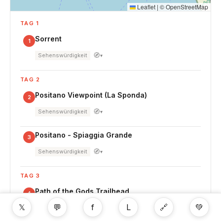
Leaflet
|
©
OpenStreetMap
TAG 1
Sorrent
1
🧭
Sehenswürdigkeit
▾
TAG 2
Positano Viewpoint (La Sponda)
2
🧭
Sehenswürdigkeit
▾
Positano - Spiaggia Grande
3
🧭
Sehenswürdigkeit
▾
TAG 3
Path of the Gods Trailhead
4
𝕏
💬
f
L
🔗
💚
🧭
Sehenswürdigkeit
▾