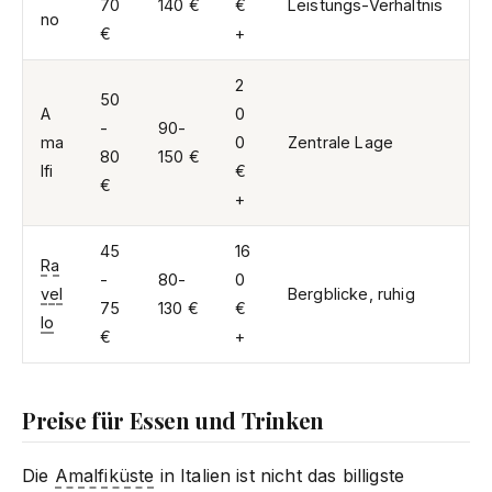
70
140 €
€
Leistungs-Verhältnis
no
€
+
2
50
A
0
-
90-
ma
0
Zentrale Lage
80
150 €
lfi
€
€
+
45
16
Ra
-
80-
0
vel
Bergblicke, ruhig
75
130 €
€
lo
€
+
Preise für Essen und Trinken
Die
Amalfiküste
in Italien ist nicht das billigste