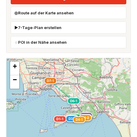
Route auf der Karte ansehen
7-Tage-Plan erstellen
POI in der Nähe ansehen
+
−
D7-1
D6-1
D5-1
D3-1
D5-2
D4-2
D2-1
D2-2
D1-1
D4-1