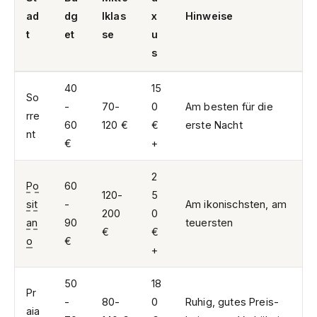
ad
dg
lklas
x
Hinweise
t
et
se
u
s
40
15
So
-
70-
0
Am besten für die
rre
60
120 €
€
erste Nacht
nt
€
+
2
Po
60
120-
5
sit
-
Am ikonischsten, am
200
0
an
90
teuersten
€
€
o
€
+
50
18
Pr
-
80-
0
Ruhig, gutes Preis-
aia