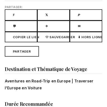
PARTAGER:
F
𝕏
𝙋
💬
✈
✉
COPIER LE LIEN
♡ SAUVEGARDER
⬇ HORS LIGNE
PARTAGER
Destination et Thématique de Voyage
Aventures en Road-Trip en Europe | Traverser
l'Europe en Voiture
Durée Recommandée