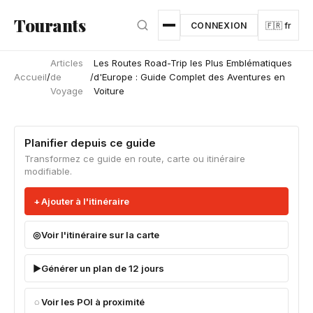
Aller au contenu principal
Tourants
CONNEXION
🇫🇷 fr
Articles
Les Routes Road-Trip les Plus Emblématiques
Accueil
/
de
/
d'Europe : Guide Complet des Aventures en
Voyage
Voiture
Planifier depuis ce guide
Transformez ce guide en route, carte ou itinéraire
modifiable.
Ajouter à l'itinéraire
Voir l'itinéraire sur la carte
Générer un plan de 12 jours
Voir les POI à proximité