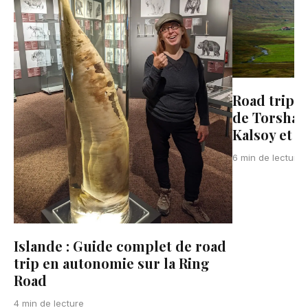
Road trip a
de Torshavn
Kalsoy et 
6 min de lecture
Islande : Guide complet de road
trip en autonomie sur la Ring
Road
4 min de lecture