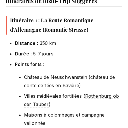
Itinéraires de Road-Trip Suggérés
Itinéraire 1 : La Route Romantique
d'Allemagne (Romantic Strasse)
Distance
: 350 km
Durée
: 5-7 jours
Points forts
:
Château de Neuschwanstein
(château de
conte de fées en Bavière)
Villes médiévales fortifiées (
Rothenburg ob
der Tauber
)
Maisons à colombages et campagne
vallonnée