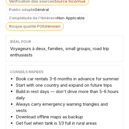
Vérification des sources
Source Inconnue
Public adapté
Général
Complétude de l'itinéraire
Non Applicable
Risque qualité POI
Unknown
IDÉAL POUR
Voyageurs à deux, families, small groups, road trip
enthusiasts
CONSEILS RAPIDES
Book car rentals 3-6 months in advance for summer
Start with one country and expand on future trips
Build in rest days — don't drive more than 5-6 hours
daily
Always carry emergency warning triangles and
vests
Download offline maps as backup
Get fuel when tank is 1/3 full in rural areas