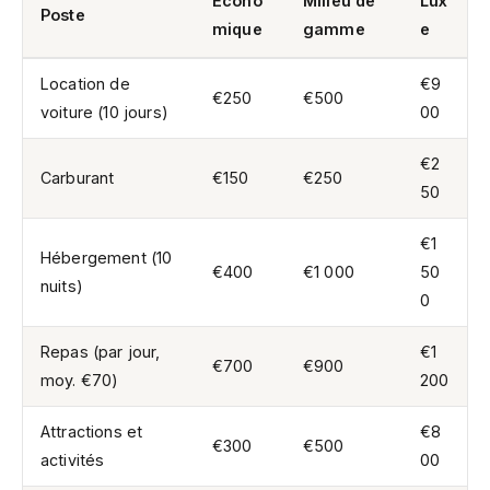
Écono
Milieu de
Lux
Poste
mique
gamme
e
Location de
€9
€250
€500
voiture (10 jours)
00
€2
Carburant
€150
€250
50
€1
Hébergement (10
€400
€1 000
50
nuits)
0
Repas (par jour,
€1
€700
€900
moy. €70)
200
Attractions et
€8
€300
€500
activités
00