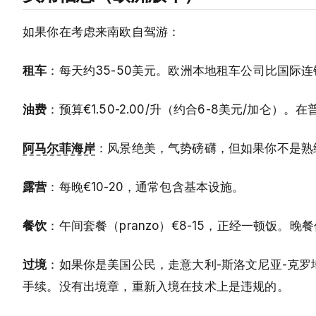
如果你在考虑来南欧自驾游：
租车
：每天约35-50美元。欧洲本地租车公司比国际
油费
：预算€1.50-2.00/升（约合6-8美元/加仑
阿马尔菲海岸
：风景绝美，气势磅礴，但如果你不是熟
露营
：每晚€10-20，通常包含基本设施。
餐饮
：午间套餐（pranzo）€8-15，正经一顿饭。晚
过境
：如果你是美国公民，走意大利-斯洛文尼亚-克
手续。没有出境章，重新入境在技术上是违规的。