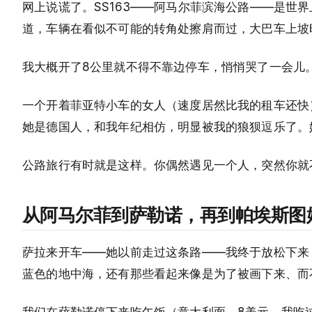
网上说谎了。SS163——阿马尔菲滨海公路——是世
道，车辆在看似不可能的转角处擦肩而过，大巴车上坡
我大概开了8公里就不得不靠边停车，悄悄哭了一会儿
一个开着菲亚特小车的女人（速度居然比我的租车还快
她是德国人，和我年纪相仿，明显被我的狼狈逗乐了。
公路旅行有时就是这样。你偶然遇见一个人，突然你就
从阿马尔菲到萨勒诺，再到帕埃斯图
萨拉来开车——她以前走过这条路——我终于放松下来
蓝色的地中海，还有那些看起来像是为了被画下来、而
我们在萨勒诺停下来吃午饭（意大利面，8美元，我吃