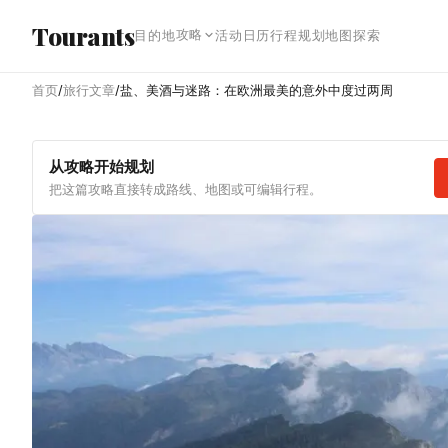
跳转到主内容
Tourants
攻略
目的地
活动日历
行程规划
地图探索
首页
/
旅行文章
/
盐、美酒与迷路：在欧洲最美的意外中度过两周
从攻略开始规划
把这篇攻略直接转成路线、地图或可编辑行程。