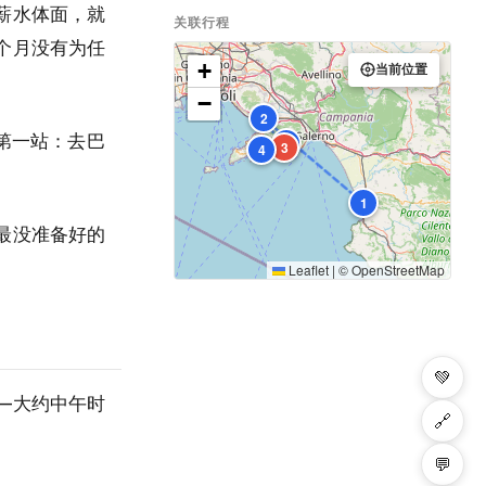
薪水体面，就
关联行程
个月没有为任
+
当前位置
−
2
第一站：去巴
5
3
4
1
最没准备好的
Leaflet
|
©
OpenStreetMap
💚
—大约中午时
🔗
💬