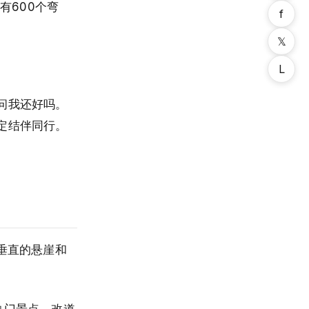
有600个弯
f
𝕏
L
问我还好吗。
定结伴同行。
垂直的悬崖和
热门景点，改道