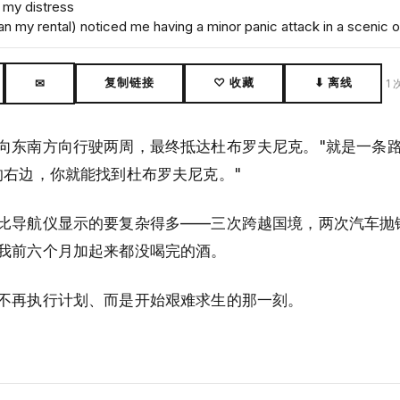
 my distress
 my rental) noticed me having a minor panic attack in a scenic o
复制链接
♡ 收藏
⬇ 离线
✉
1
向东南方向行驶两周，最终抵达杜布罗夫尼克。"就是一条路
的右边，你就能找到杜布罗夫尼克。"
比导航仪显示的要复杂得多——三次跨越国境，两次汽车抛
我前六个月加起来都没喝完的酒。
不再执行计划、而是开始艰难求生的那一刻。