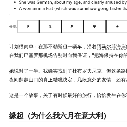
She was German, about my age, and clearly amused by
A woman in a Fiat (which was somehow going faster than
F
𝕏
𝙋
💬
✈
分享:
计划很简单：在那不勒斯租一辆车，沿着
阿马尔菲海岸
在我们巴塞罗那机场告别时向我保证，"把海保持在你
她说对了一半。我确实找到了杜布罗夫尼克。但这条路
夜间翻越山口的真正糟糕决定，几段意外的友情，还有
这是一个故事，关于有时候最好的旅行，恰恰发生在你
缘起（为什么我六月在意大利）