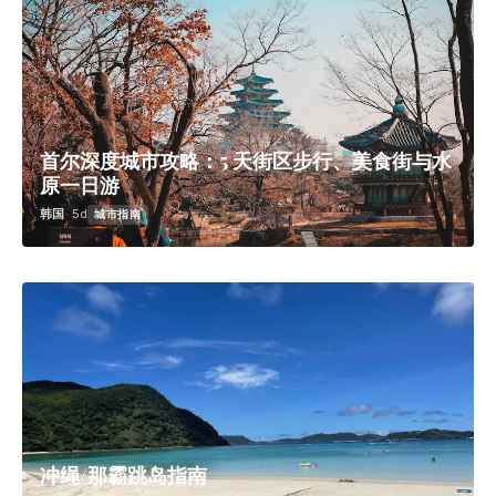
首尔深度城市攻略：5 天街区步行、美食街与水
原一日游
韩国
· 5d
城市指南
冲绳/那霸跳岛指南