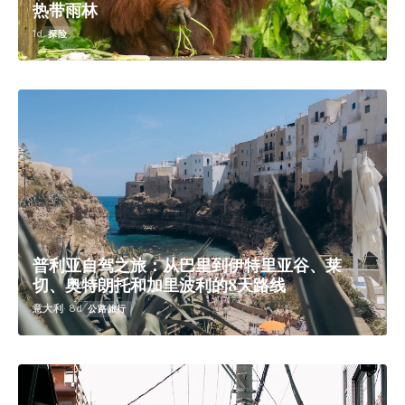
热带雨林
1d
探险
普利亚自驾之旅：从巴里到伊特里亚谷、莱
切、奥特朗托和加里波利的8天路线
意大利
· 8d
公路旅行