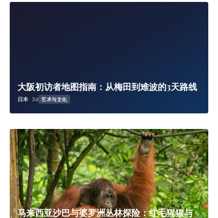
大阪初访者地图指南：从梅田到难波的3天路线
日本
· 3d
艺术与文化
马来西亚沙巴与婆罗洲丛林探险：红毛猩猩与