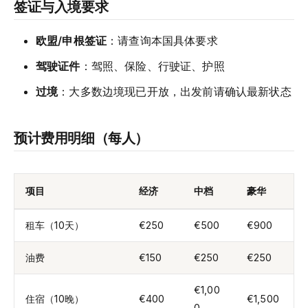
签证与入境要求
欧盟/申根签证
：请查询本国具体要求
驾驶证件
：驾照、保险、行驶证、护照
过境
：大多数边境现已开放，出发前请确认最新状态
预计费用明细（每人）
项目
经济
中档
豪华
租车（10天）
€250
€500
€900
油费
€150
€250
€250
€1,00
住宿（10晚）
€400
€1,500
0