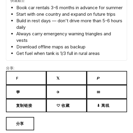
快速贴士
Book car rentals 3-6 months in advance for summer
Start with one country and expand on future trips
Build in rest days — don't drive more than 5-6 hours
daily
Always carry emergency warning triangles and
vests
Download offline maps as backup
Get fuel when tank is 1/3 full in rural areas
分享:
F
𝕏
𝙋
💬
✈
✉
复制链接
♡ 收藏
⬇ 离线
分享