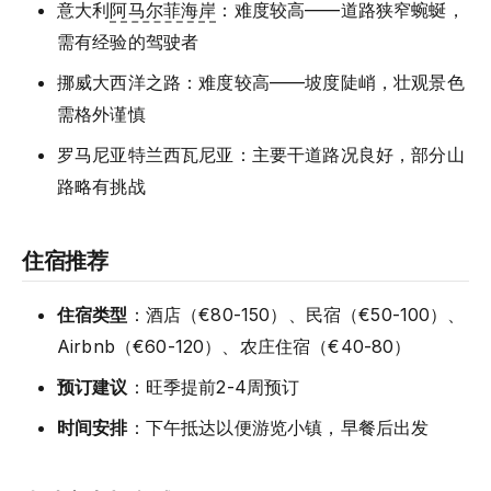
意大利
阿马尔菲海岸
：难度较高——道路狭窄蜿蜒，
需有经验的驾驶者
挪威大西洋之路：难度较高——坡度陡峭，壮观景色
需格外谨慎
罗马尼亚特兰西瓦尼亚：主要干道路况良好，部分山
路略有挑战
住宿推荐
住宿类型
：酒店（€80-150）、民宿（€50-100）、
Airbnb（€60-120）、农庄住宿（€40-80）
预订建议
：旺季提前2-4周预订
时间安排
：下午抵达以便游览小镇，早餐后出发