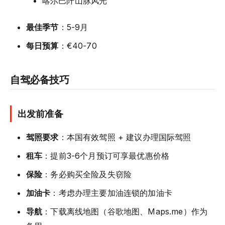
喀尔巴阡山脉风光
最佳季节
：5-9月
每日预算
：€40-70
自驾必备技巧
出发前准备
驾照要求
：本国有效驾照 + 建议办理国际驾照
租车
：提前3-6个月预订可享最优惠价格
保险
：务必购买全险及失窃险
加油卡
：考虑办理主要加油连锁的加油卡
导航
：下载离线地图（谷歌地图、Maps.me）作为