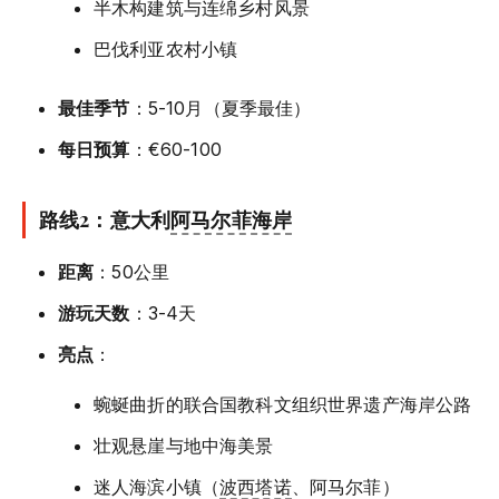
半木构建筑与连绵乡村风景
巴伐利亚农村小镇
最佳季节
：5-10月（夏季最佳）
每日预算
：€60-100
路线2：意大利
阿马尔菲海岸
距离
：50公里
游玩天数
：3-4天
亮点
：
蜿蜒曲折的联合国教科文组织世界遗产海岸公路
壮观悬崖与地中海美景
迷人海滨小镇（
波西塔诺
、阿马尔菲）