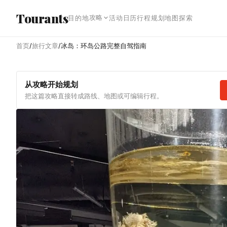
跳转到主内容
Tourants
攻略
目的地
活动日历
行程规划
地图探索
首页
/
旅行文章
/
冰岛：环岛公路完整自驾指南
从攻略开始规划
把这篇攻略直接转成路线、地图或可编辑行程。