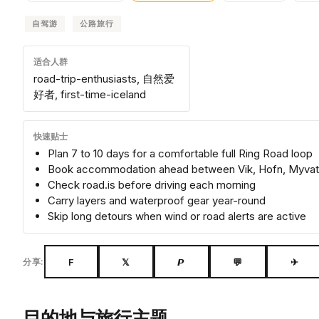
自驾游
公路旅行
适合人群
road-trip-enthusiasts, 自然爱
好者, first-time-iceland
快速贴士
Plan 7 to 10 days for a comfortable full Ring Road loop
Book accommodation ahead between Vik, Hofn, Myvatn
Check road.is before driving each morning
Carry layers and waterproof gear year-round
Skip long detours when wind or road alerts are active
F
𝕏
𝙋
💬
✈
分享:
目的地与旅行主题