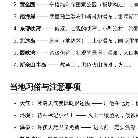
黄金圈
—— 辛格维利尔国家公园（板块构造），
南海岸
——
塞里雅兰瀑布
和
斯科加瀑布
，雷尼斯
东部峡湾
—— 偏远、壮观的峡湾，小型渔村，海
北冰岛
——
米湖
（地热区），上帝瀑布，阿克雷里
西峡湾
—— 超级偏远，壮观的悬崖，温泉，人口
斯奈山半岛
—— 教会山，黑色火山海滩，火山。
当地习俗与注意事项
天气：
冰岛天气变比眨眼还快 —— 即使在七月，也
环境：
待在标记小径上 —— 火山土壤脆弱，侵
温泉：
许多天然温泉免费 —— 进入前一定要洗澡