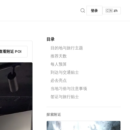
登录
🇨🇳 zh
目录
目的地与旅行主题
查看附近 POI
推荐天数
每人预算
到达与交通贴士
必去亮点
当地习俗与注意事项
签证与旅行贴士
探索附近