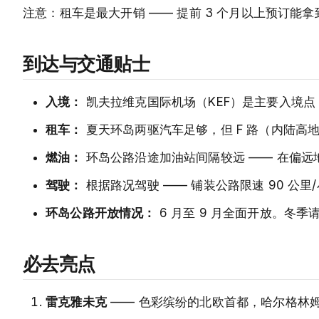
注意：租车是最大开销 —— 提前 3 个月以上预订能
到达与交通贴士
入境：
凯夫拉维克国际机场（KEF）是主要入境点，
租车：
夏天环岛两驱汽车足够，但 F 路（内陆高
燃油：
环岛公路沿途加油站间隔较远 —— 在偏远
驾驶：
根据路况驾驶 —— 铺装公路限速 90 公里
环岛公路开放情况：
6 月至 9 月全面开放。冬季请在
必去亮点
雷克雅未克
—— 色彩缤纷的北欧首都，哈尔格林