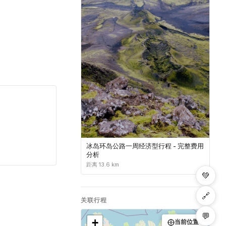
冰岛环岛公路一周经济型行程 - 完整费用
分析
距离 13.6 km
💚
🔗
关联行程
💬
+
当前位置