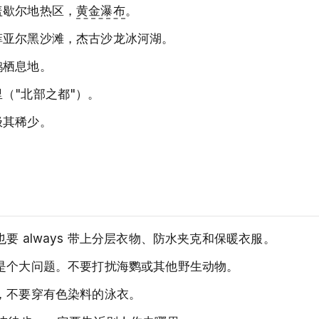
盖歇尔地热区，
黄金瀑布
。
菲亚尔黑沙滩，杰古沙龙冰河湖。
鹦栖息地。
（"北部之都"）。
极其稀少。
要 always 带上分层衣物、防水夹克和保暖衣服。
蚀是个大问题。不要打扰海鹦或其他野生动物。
，不要穿有色染料的泳衣。