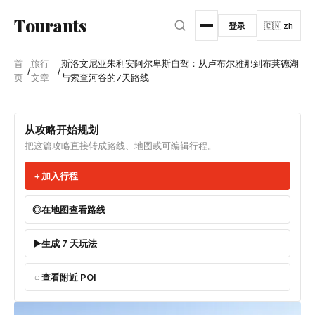
跳转到主内容
Tourants
登录
🇨🇳 zh
首
旅行
斯洛文尼亚朱利安阿尔卑斯自驾：从卢布尔雅那到布莱德湖
/
/
页
文章
与索查河谷的7天路线
从攻略开始规划
把这篇攻略直接转成路线、地图或可编辑行程。
加入行程
在地图查看路线
生成 7 天玩法
查看附近 POI