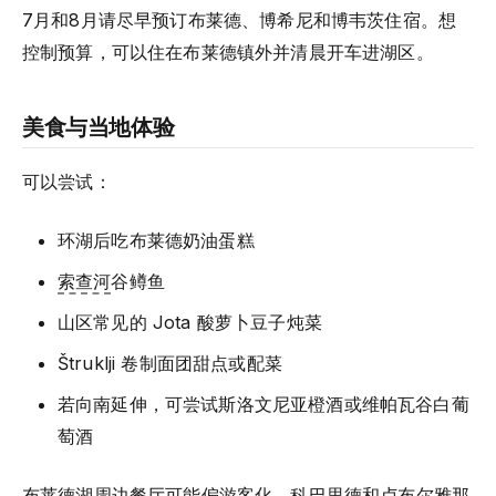
7月和8月请尽早预订布莱德、博希尼和博韦茨住宿。想
控制预算，可以住在布莱德镇外并清晨开车进湖区。
美食与当地体验
可以尝试：
环湖后吃布莱德奶油蛋糕
索查河
谷鳟鱼
山区常见的 Jota 酸萝卜豆子炖菜
Štruklji 卷制面团甜点或配菜
若向南延伸，可尝试斯洛文尼亚橙酒或维帕瓦谷白葡
萄酒
布莱德湖
周边餐厅可能偏游客化。科巴里德和卢布尔雅那