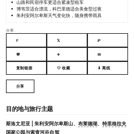
山路和民宿停车更适合紧凑型租车
博韦茨适合漂流，科巴里德适合美食型过夜
朱利安阿尔卑斯天气变化快，随身携带雨具
分享:
F
𝕏
𝙋
💬
✈
✉
复制链接
♡ 收藏
⬇ 离线
分享
目的地与旅行主题
斯洛文尼亚 | 朱利安阿尔卑斯山、
布莱德湖
、
特里格拉夫
国家公园
与
索查河
谷自驾