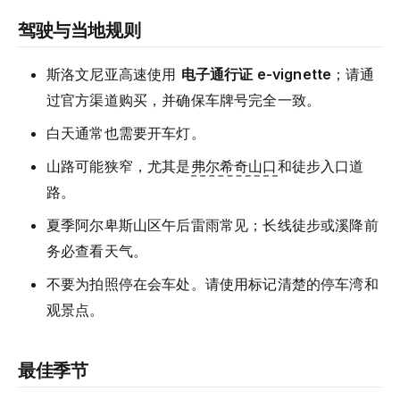
驾驶与当地规则
斯洛文尼亚高速使用
电子通行证 e-vignette
；请通
过官方渠道购买，并确保车牌号完全一致。
白天通常也需要开车灯。
山路可能狭窄，尤其是
弗尔希奇山口
和徒步入口道
路。
夏季阿尔卑斯山区午后雷雨常见；长线徒步或溪降前
务必查看天气。
不要为拍照停在会车处。请使用标记清楚的停车湾和
观景点。
最佳季节