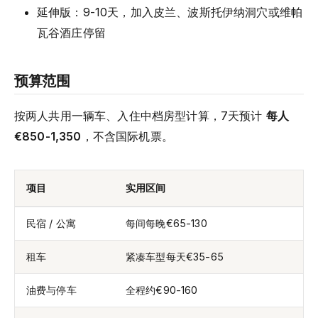
延伸版：9-10天，加入皮兰、波斯托伊纳洞穴或维帕
瓦谷酒庄停留
预算范围
按两人共用一辆车、入住中档房型计算，7天预计
每人
€850-1,350
，不含国际机票。
项目
实用区间
民宿 / 公寓
每间每晚€65-130
租车
紧凑车型每天€35-65
油费与停车
全程约€90-160