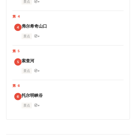
🧭
景点
▾
第 4
弗尔希奇山口
4
🧭
景点
▾
第 5
索查河
5
🧭
景点
▾
第 6
托尔明峡谷
6
🧭
景点
▾