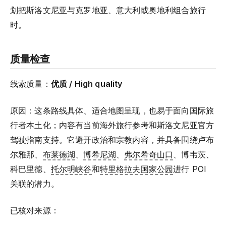
划把斯洛文尼亚与克罗地亚、意大利或奥地利组合旅行
时。
质量检查
线索质量：
优质 / High quality
原因：这条路线具体、适合地图呈现，也易于面向国际旅
行者本土化；内容有当前海外旅行参考和斯洛文尼亚官方
驾驶指南支持。它避开政治和宗教内容，并具备围绕卢布
尔雅那、
布莱德湖
、
博希尼湖
、
弗尔希奇山口
、博韦茨、
科巴里德、
托尔明峡谷
和
特里格拉夫国家公园
进行 POI
关联的潜力。
已核对来源：