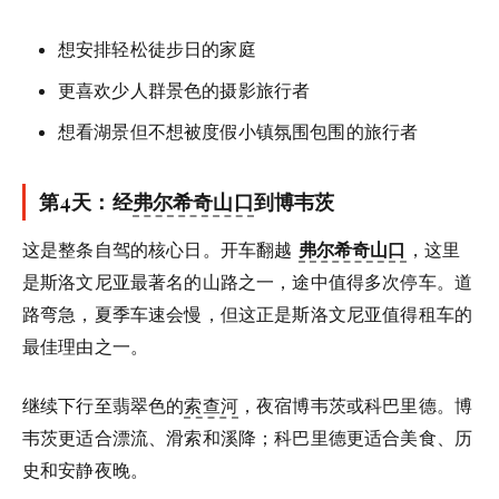
想安排轻松徒步日的家庭
更喜欢少人群景色的摄影旅行者
想看湖景但不想被度假小镇氛围包围的旅行者
第4天：经
弗尔希奇山口
到博韦茨
这是整条自驾的核心日。开车翻越
弗尔希奇山口
，这里
是斯洛文尼亚最著名的山路之一，途中值得多次停车。道
路弯急，夏季车速会慢，但这正是斯洛文尼亚值得租车的
最佳理由之一。
继续下行至翡翠色的
索查河
，夜宿博韦茨或科巴里德。博
韦茨更适合漂流、滑索和溪降；科巴里德更适合美食、历
史和安静夜晚。