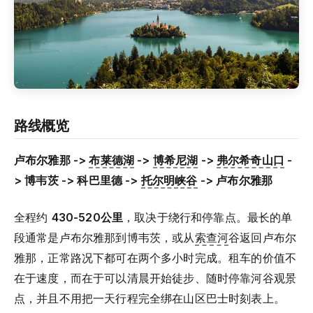
路线概览
卢布尔雅那 ->
布莱德湖
->
博希尼湖
->
弗尔希奇山口
-
> 博韦茨 -> 科巴里德 ->
托尔明峡谷
-> 卢布尔雅那
全程约
430-520公里
，取决于绕行和停靠点。最长的单
段通常是卢布尔雅那到博韦茨，或从
索查河
谷返回卢布尔
雅那，正常路况下都可在两个多小时完成。租车的价值不
在于速度，而在于可以清晨开始徒步、随时停靠河谷观景
点，并且不用把一天行程完全绑在山区巴士时刻表上。