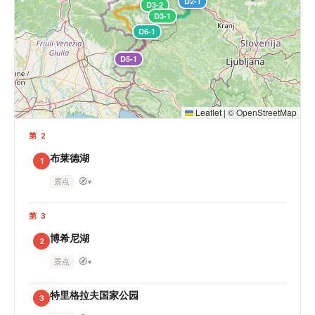
D2-1
D3-2
D3-1
D6-1
D5-1
Leaflet
|
©
OpenStreetMap
第 2
布莱德湖
1
🧭
景点
▾
第 3
博希尼湖
2
🧭
景点
▾
特里格拉夫国家公园
3