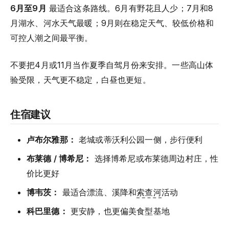
6月至9月
最适合这条路线。6月有野花且人少；7月和8
月湖水、河水天气最暖；9月则在稳定天气、较低价格和
可控人潮之间最平衡。
不要把4月或11月当作夏季自驾月份来安排。一些高山体
验受限，天气更不稳定，白昼也更短。
住宿建议
卢布尔雅那：
老城或蒂沃利公园一侧，步行便利
布莱德 / 博希尼：
选择博希尼或布莱德周边村庄，性
价比更好
博韦茨：
最适合漂流、溪降和
索查河
活动
科巴里德：
更安静，也更偏美食型基地