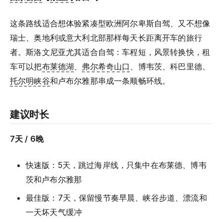
这条路线适合想体验紧凑型欧洲阿尔卑斯自驾、又不想像
瑞士、奥地利或意大利北部那样每天长距离开车的旅行
者。斯洛文尼亚尤其适合自驾：车程短，风景转换快，租
车可以把
布莱德湖
、
弗尔希奇山口
、博韦茨、科巴里德、
托尔明峡谷
和卢布尔雅那串成一条顺畅环线。
建议时长
7天 / 6晚
快速版：5天，跳过海岸线，只集中在布莱德、博韦
茨和卢布尔雅那
最佳版：7天，保留慢节奏早晨、峡谷步道、漂流和
一天坏天气缓冲