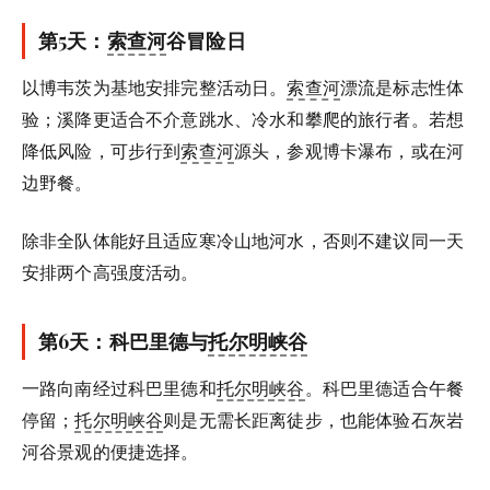
第5天：
索查河
谷冒险日
以博韦茨为基地安排完整活动日。
索查河
漂流是标志性体
验；溪降更适合不介意跳水、冷水和攀爬的旅行者。若想
降低风险，可步行到
索查河
源头，参观博卡瀑布，或在河
边野餐。
除非全队体能好且适应寒冷山地河水，否则不建议同一天
安排两个高强度活动。
第6天：科巴里德与
托尔明峡谷
一路向南经过科巴里德和
托尔明峡谷
。科巴里德适合午餐
停留；
托尔明峡谷
则是无需长距离徒步，也能体验石灰岩
河谷景观的便捷选择。