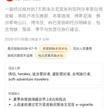
一篇经过核对的7天斯洛文尼亚朱利安阿尔卑斯自驾
攻略，串联卢布尔雅那、布莱德湖、博希尼湖、弗
尔希奇山口、博韦茨、科巴里德和托尔明峡谷，包
含驾驶、预算、季节与负责任旅行建议。
2026-07-06
预计阅读 9 分钟
最后核验
2026-07-11
来源核验
来源未知
适合人群
通用
路线完整度
不适用
地点质量风险
未知
适合人群
情侣, families, 徒步爱好者, 摄影爱好者, 自驾旅行者,
soft-adventure travelers
快速贴士
夏季布莱德湖建议早上8点前抵达
上高速前通过官方渠道购买斯洛文尼亚 e-vignette