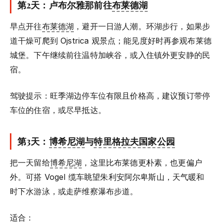
第2天：卢布尔雅那前往
布莱德湖
早点开往
布莱德湖
，避开一日游人潮。环湖步行，如果步
道干燥可爬到 Ojstrica 观景点；能见度好时再参观布莱德
城堡。下午继续前往温特加峡谷，或入住镇外更安静的民
宿。
驾驶提示：旺季湖边停车位有限且价格高，建议预订带停
车位的住宿，或尽早抵达。
第3天：
博希尼湖
与
特里格拉夫国家公园
把一天留给
博希尼湖
，这里比布莱德更朴素，也更偏户
外。可搭 Vogel 缆车眺望朱利安阿尔卑斯山，天气暖和
时下水游泳，或走萨维察瀑布步道。
适合：