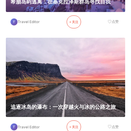
希腊岛屿逃离：在基克拉泽斯群岛寻找自我
♡
Travel Editor
点赞
T
+ 关注
追逐冰岛的瀑布：一次穿越火与冰的公路之旅
♡
Travel Editor
点赞
T
+ 关注