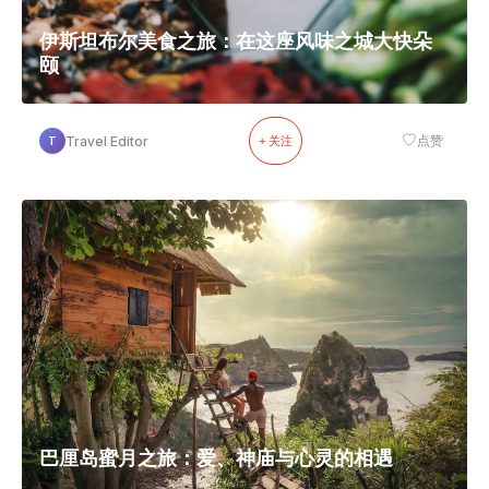
伊斯坦布尔美食之旅：在这座风味之城大快朵
颐
♡
Travel Editor
点赞
T
+ 关注
巴厘岛蜜月之旅：爱、神庙与心灵的相遇