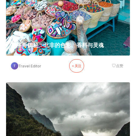
摩洛哥揭秘：北非的色彩、香料与灵魂
♡
Travel Editor
点赞
T
+ 关注