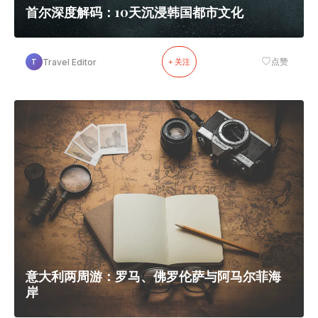
首尔深度解码：10天沉浸韩国都市文化
♡
Travel Editor
点赞
T
+ 关注
意大利两周游：罗马、佛罗伦萨与阿马尔菲海
岸