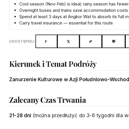
Cool season (Nov-Feb) is ideal; rainy season has fewe
Overnight buses and trains save accommodation costs
Spend at least 3 days at Angkor Wat to absorb its full 
Carry travel insurance — essential for this route
F
𝕏
𝙋
💬
UDOSTĘPNIJ:
Kierunek i Temat Podróży
Zanurzenie Kulturowe w Azji Południowo-Wschodni
Zalecany Czas Trwania
21-28 dni
(można przedłużyć do 3-6 tygodni dla w