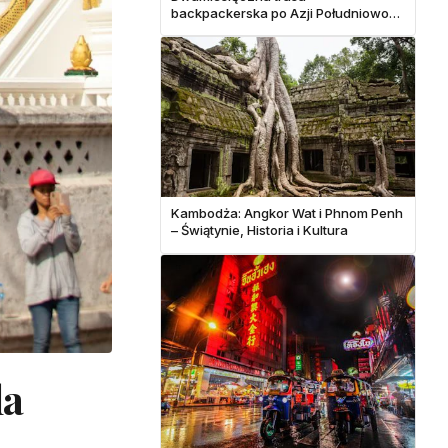
backpackerska po Azji Południowo-
Wschodniej i pełny podział kosztów
Kambodża: Angkor Wat i Phnom Penh
– Świątynie, Historia i Kultura
la