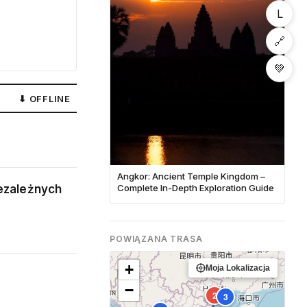
L
🔗
💚
⬇ OFFLINE
Angkor: Ancient Temple Kingdom –
iezależnych
Complete In-Depth Exploration Guide
POWIĄZANA TRASA
+
Moja Lokalizacja
−
2
3