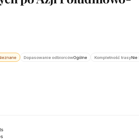
Nieznane
Dopasowanie odbiorców
Ogólne
Kompletność trasy
Nie
ts
es