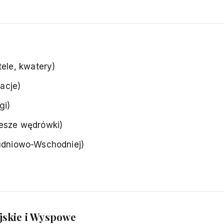
ele, kwatery)
racje)
gi)
iesze wędrówki)
łudniowo-Wschodniej)
ejskie i Wyspowe