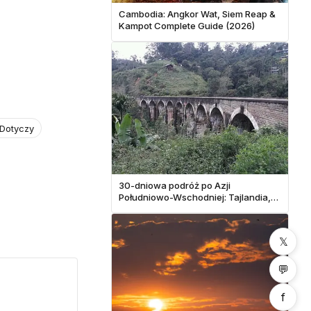
Cambodia: Angkor Wat, Siem Reap &
Kampot Complete Guide (2026)
 Dotyczy
30-dniowa podróż po Azji
Południowo-Wschodniej: Tajlandia,
Wietnam, Kambodża na budżecie
𝕏
💬
f