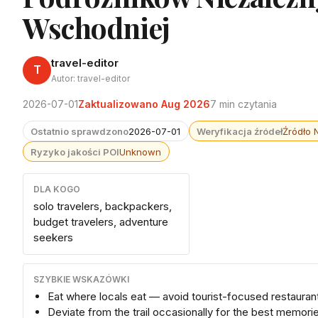
Wschodniej
travel-editor
T
Autor: travel-editor
2026-07-01
Zaktualizowano Aug 2026
7 min czytania
Ostatnio sprawdzono
2026-07-01
Weryfikacja źródeł
Źródło 
Ryzyko jakości POI
Unknown
DLA KOGO
solo travelers, backpackers,
budget travelers, adventure
seekers
SZYBKIE WSKAZÓWKI
Eat where locals eat — avoid tourist-focused restauran
Deviate from the trail occasionally for the best memori