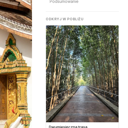
Podsumowanie
ODKRYJ W POBLIŻU
Dwumiesięczna trasa