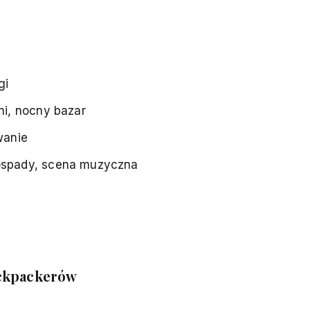
gi
ni, nocny bazar
wanie
dospady, scena muzyczna
ackpackerów