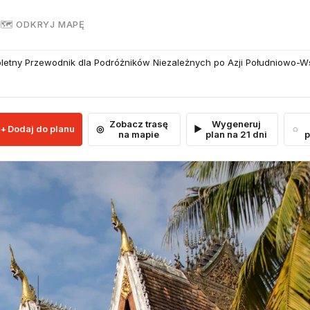
R
🗺 ODKRYJ MAPĘ
letny Przewodnik dla Podróżników Niezależnych po Azji Południowo-W
Zobacz trasę
Wygeneruj
Dodaj do planu
na mapie
plan na 21 dni
p