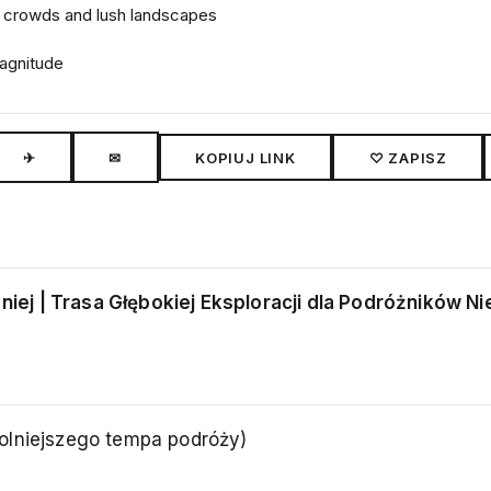
r crowds and lush landscapes
magnitude
✈
✉
KOPIUJ LINK
♡ ZAPISZ
ej | Trasa Głębokiej Eksploracji dla Podróżników N
olniejszego tempa podróży)