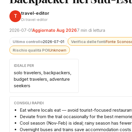
travel-editor
T
Di travel-editor
2026-07-01
Aggiornato Aug 2026
7 min di lettura
Ultimo controllo
2026-07-01
Verifica delle fonti
Fonte Sconosc
Rischio qualità POI
Unknown
IDEALE PER
solo travelers, backpackers,
budget travelers, adventure
seekers
CONSIGLI RAPIDI
Eat where locals eat — avoid tourist-focused restauran
Deviate from the trail occasionally for the best memori
Cool season (Nov-Feb) is ideal; rainy season has fewe
Overnight buses and trains save accommodation costs