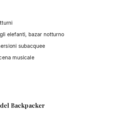
tturni
li elefanti, bazar notturno
mersioni subacquee
 scena musicale
o del Backpacker