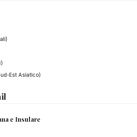
ali)
i)
Sud-Est Asiatico)
il
ana e Insulare