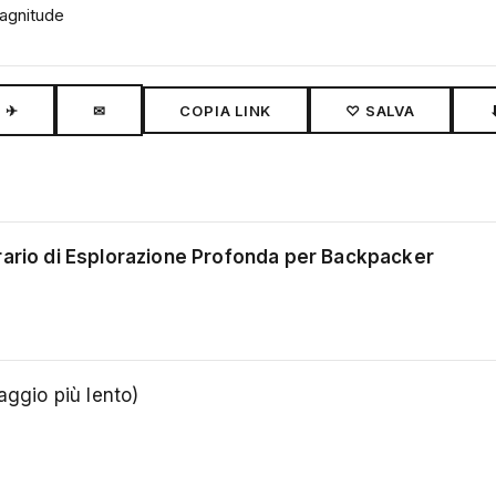
magnitude
✈
✉
COPIA LINK
♡ SALVA
erario di Esplorazione Profonda per Backpacker
aggio più lento)