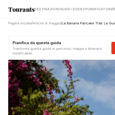
Vai al contenuto principale
Tourants
DESTINAZIONI
GUIDE
EVENTI
PIANIFICATORE

Pagina iniziale
/
Articoli di Viaggio
/
La Banana Pancake Trail: La Guid
Pianifica da questa guida
Trasforma questa guida in percorso, mappa o itinerario
modificabile.