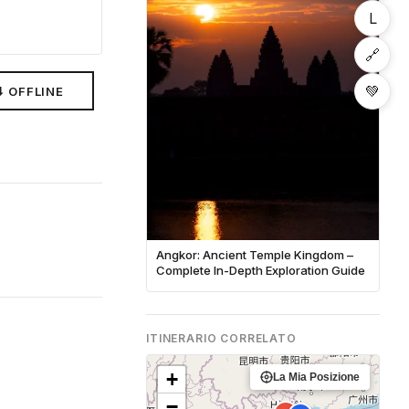
L
🔗
💚
⬇ OFFLINE
Angkor: Ancient Temple Kingdom –
Complete In-Depth Exploration Guide
ITINERARIO CORRELATO
+
La Mia Posizione
−