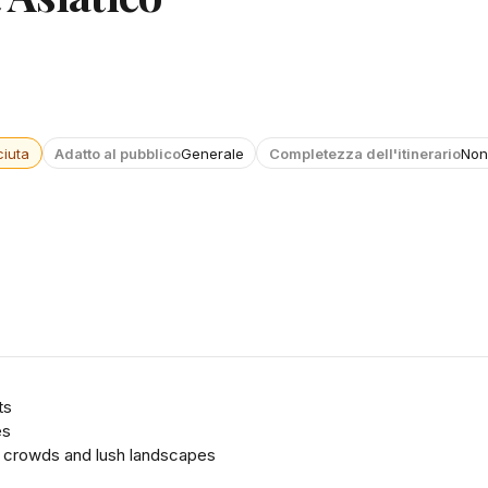
iuta
Adatto al pubblico
Generale
Completezza dell'itinerario
Non
ts
es
r crowds and lush landscapes