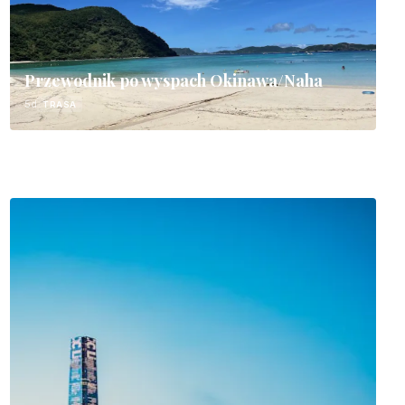
Przewodnik po wyspach Okinawa/Naha
5d
TRASA