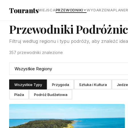
Przejdź do głównej treści
Tourants
MIEJSCA
PRZEWODNIKI
WYDARZENIA
PLANE
Przewodniki Podróżnic
Filtruj według regionu i typu podróży, aby znaleźć id
357 przewodniki znalezione
Wszystkie Typy
Przygoda
Sztuka i Kultura
Jedzen
Plaża
Podróż Budżetowa