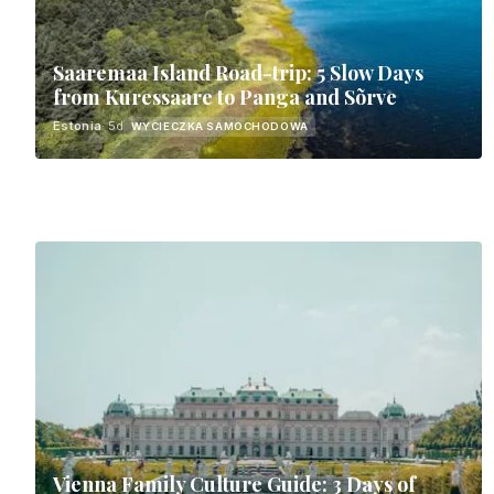
Saaremaa Island Road-trip: 5 Slow Days
from Kuressaare to Panga and Sõrve
Estonia
· 5d
WYCIECZKA SAMOCHODOWA
Vienna Family Culture Guide: 3 Days of