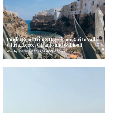
Puglia Road-trip: 8 Days from Bari to Valle
d’Itria, Lecce, Otranto and Gallipoli
Włochy
· 8d
WYCIECZKA SAMOCHODOWA