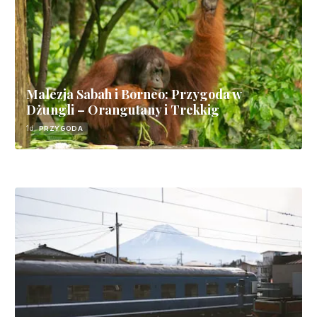
Malezja Sabah i Borneo: Przygoda w
Dżungli – Orangutany i Trekkig
1d
PRZYGODA