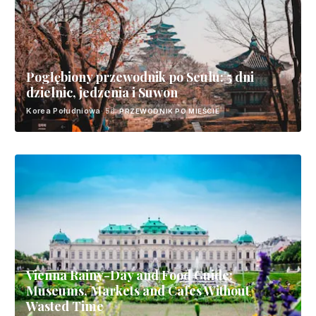
Pogłębiony przewodnik po Seulu: 5 dni
dzielnic, jedzenia i Suwon
Korea Południowa
· 5d
PRZEWODNIK PO MIEŚCIE
Vienna Rainy-Day and Food Guide:
Museums, Markets and Cafes Without
Wasted Time