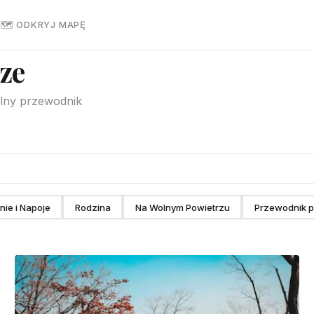
R
🗺 ODKRYJ MAPĘ
ze
ealny przewodnik
ie i Napoje
Rodzina
Na Wolnym Powietrzu
Przewodnik p