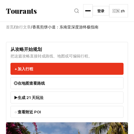
跳转到主内容
Tourants
登录
🇨🇳 zh
首页
/
旅行文章
/
香蕉煎饼小道：东南亚深度游终极指南
从攻略开始规划
把这篇攻略直接转成路线、地图或可编辑行程。
加入行程
在地图查看路线
生成 21 天玩法
查看附近 POI