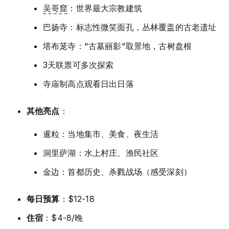
吴哥窟
：世界最大宗教建筑
巴扬寺：标志性微笑面孔，丛林覆盖的古老遗址
塔布茏寺："古墓丽影"取景地，古树盘根
3天联票可多次探索
寺庙制高点观看日出日落
其他亮点
：
暹粒：当地集市、美食、夜生活
洞里萨湖：水上村庄、渔民社区
金边：首都历史、杀戮战场（感受深刻）
每日预算
：$12-18
住宿
：$4-8/晚