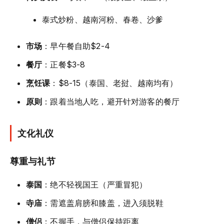
泰式炒粉、越南河粉、春卷、沙爹
市场
：早午餐自助$2-4
餐厅
：正餐$3-8
烹饪课
：$8-15（泰国、老挝、越南均有）
原则
：跟着当地人吃，避开针对游客的餐厅
文化礼仪
尊重与礼节
泰国
：绝不轻视国王（严重冒犯）
寺庙
：需遮盖肩膀和膝盖，进入须脱鞋
僧侣
：不握手，与僧侣保持距离