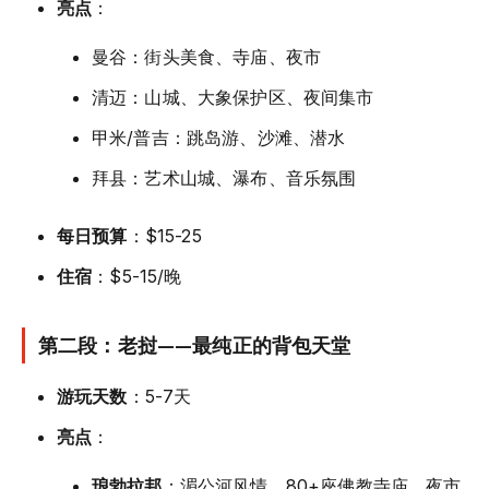
亮点
：
曼谷：街头美食、寺庙、夜市
清迈：山城、大象保护区、夜间集市
甲米/普吉：跳岛游、沙滩、潜水
拜县：艺术山城、瀑布、音乐氛围
每日预算
：$15-25
住宿
：$5-15/晚
第二段：老挝——最纯正的背包天堂
游玩天数
：5-7天
亮点
：
琅勃拉邦
：湄公河风情、80+座佛教寺庙、夜市