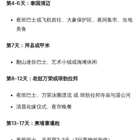
第4-6天：泰国清迈
夜班巴士或飞机前往、大象保护区、夜间集市、当地
美食
第7天：拜县或甲米
翻山迷你巴士、艺术小镇或海滩休闲
第8-12天：老挝万荣或琅勃拉邦
夜班巴士、万荣泳圈漂流 或 琅勃拉邦寺庙与湄公河
清晨化缘仪式、夜市晚餐
第13-17天：柬埔寨暹粒
夜班巴士、
吴哥窟
2-3天（3日票物超所值）