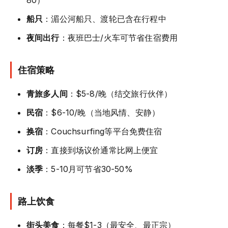
80）
船只
：湄公河船只、渡轮已含在行程中
夜间出行
：夜班巴士/火车可节省住宿费用
住宿策略
青旅多人间
：$5-8/晚（结交旅行伙伴）
民宿
：$6-10/晚（当地风情、安静）
换宿
：Couchsurfing等平台免费住宿
订房
：直接到场议价通常比网上便宜
淡季
：5-10月可节省30-50%
路上饮食
街头美食
：每餐$1-3（最安全、最正宗）