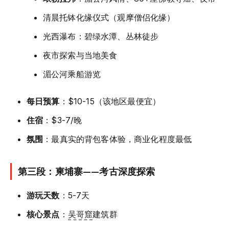
清晨托钵化缘仪式（观摩僧侣化缘）
光西瀑布：碧绿水潭、丛林徒步
夜市探索与当地美食
湄公河乘船游览
每日预算
：$10-15（该地区最便宜）
住宿
：$3-7/晚
氛围
：最真实的背包客体验，商业化程度最低
第三段：柬埔寨——考古深度探索
游玩天数
：5-7天
核心景点
：
吴哥窟
建筑群