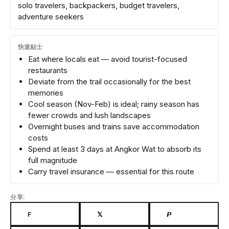
solo travelers, backpackers, budget travelers,
adventure seekers
快速贴士
Eat where locals eat — avoid tourist-focused
restaurants
Deviate from the trail occasionally for the best
memories
Cool season (Nov-Feb) is ideal; rainy season has
fewer crowds and lush landscapes
Overnight buses and trains save accommodation
costs
Spend at least 3 days at Angkor Wat to absorb its
full magnitude
Carry travel insurance — essential for this route
分享:
F
𝕏
𝙋