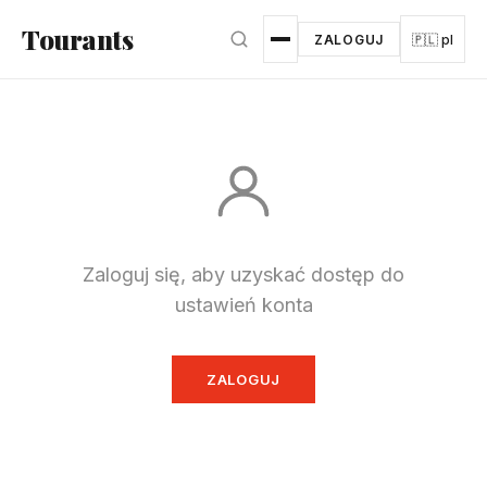
Przejdź do głównej treści
Tourants
ZALOGUJ
🇵🇱 pl
Zaloguj się, aby uzyskać dostęp do
ustawień konta
ZALOGUJ