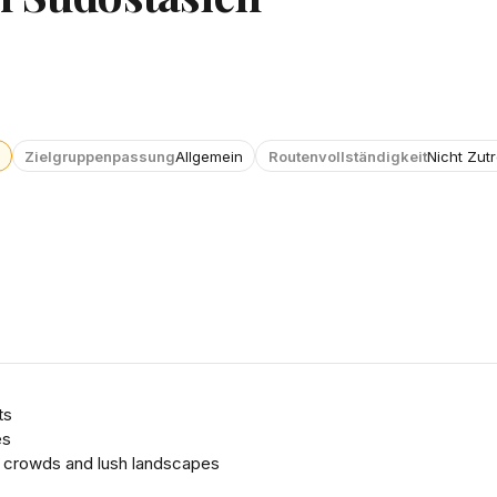
Zielgruppenpassung
Allgemein
Routenvollständigkeit
Nicht Zut
ts
es
r crowds and lush landscapes