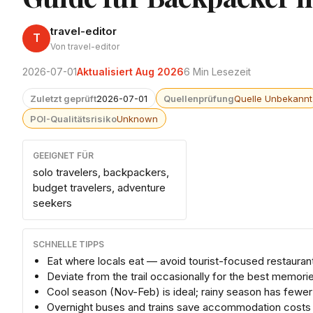
travel-editor
T
Von travel-editor
2026-07-01
Aktualisiert Aug 2026
6 Min Lesezeit
Zuletzt geprüft
2026-07-01
Quellenprüfung
Quelle Unbekannt
POI-Qualitätsrisiko
Unknown
GEEIGNET FÜR
solo travelers, backpackers,
budget travelers, adventure
seekers
SCHNELLE TIPPS
Eat where locals eat — avoid tourist-focused restauran
Deviate from the trail occasionally for the best memori
Cool season (Nov-Feb) is ideal; rainy season has fewe
Overnight buses and trains save accommodation costs