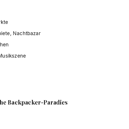
rkte
biete, Nachtbazar
chen
 Musikszene
che Backpacker-Paradies