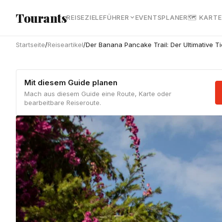
Zum Hauptinhalt springen
Tourants
REISEZIELE
FÜHRER
EVENTS
PLANER
🗺 KARTE
Startseite
/
Reiseartikel
/
Der Banana Pancake Trail: Der Ultimative 
Mit diesem Guide planen
Mach aus diesem Guide eine Route, Karte oder
bearbeitbare Reiseroute.