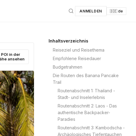
ANMELDEN
🇩🇪 de
Inhaltsverzeichnis
Reiseziel und Reisethema
POI in der
Empfohlene Reisedauer
ähe ansehen
Budgetrahmen
Die Routen des Banana Pancake
Trail
Routenabschnitt 1: Thailand -
Stadt- und Inselerlebnis
Routenabschnitt 2: Laos - Das
authentische Backpacker-
Paradies
Routenabschnitt 3: Kambodscha -
Archäologisches Tiefentauchen