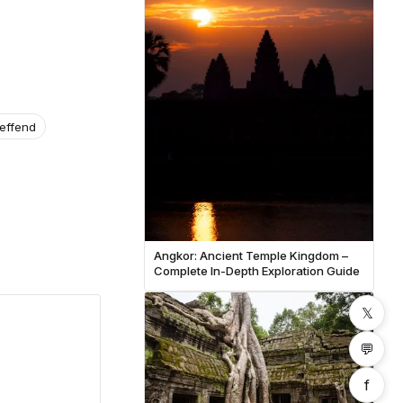
reffend
Angkor: Ancient Temple Kingdom –
Complete In-Depth Exploration Guide
𝕏
💬
f