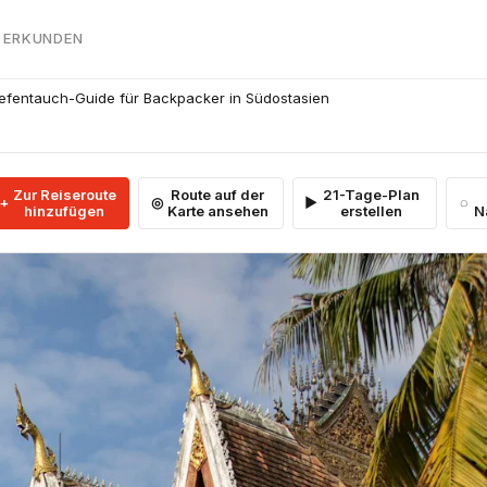
 ERKUNDEN
Tiefentauch-Guide für Backpacker in Südostasien
Zur Reiseroute
Route auf der
21-Tage-Plan
hinzufügen
Karte ansehen
erstellen
N