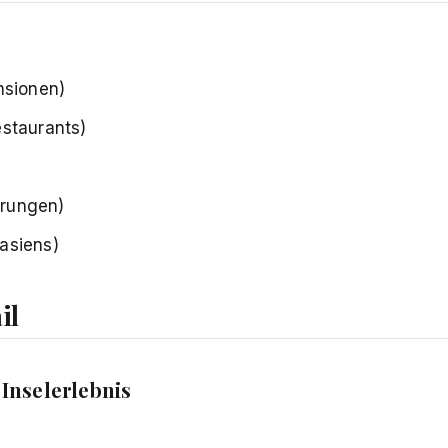
nsionen)
estaurants)
erungen)
asiens)
il
 Inselerlebnis