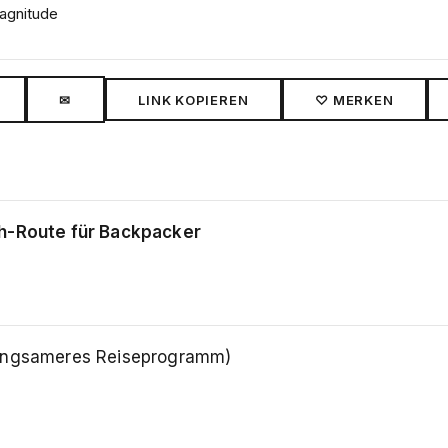
magnitude
✉
LINK KOPIEREN
♡ MERKEN
ch-Route für Backpacker
langsameres Reiseprogramm)