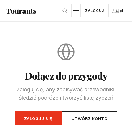
Przejdź do głównej treści
Tourants
ZALOGUJ
🇵🇱 pl
Dołącz do przygody
Zaloguj się, aby zapisywać przewodniki,
śledzić podróże i tworzyć listę życzeń
ZALOGUJ SIĘ
UTWÓRZ KONTO